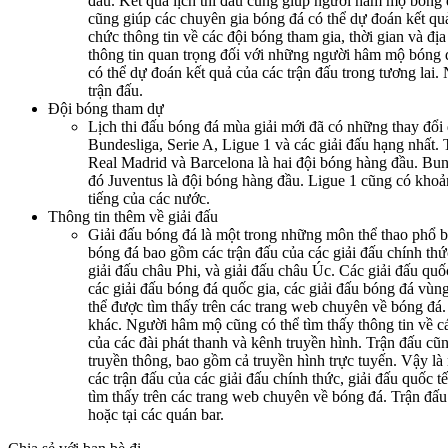
đấu. Kết quả lịch thi đấu cũng giúp người hâm mộ bóng đá
cũng giúp các chuyên gia bóng đá có thể dự đoán kết quả
chức thông tin về các đội bóng tham gia, thời gian và đị
thông tin quan trọng đối với những người hâm mộ bóng đá
có thể dự đoán kết quả của các trận đấu trong tương lai. 
trận đấu.
Đội bóng tham dự
Lịch thi đấu bóng đá mùa giải mới đã có những thay đổi
Bundesliga, Serie A, Ligue 1 và các giải đấu hạng nhất.
Real Madrid và Barcelona là hai đội bóng hàng đầu. Bun
đó Juventus là đội bóng hàng đầu. Ligue 1 cũng có khoả
tiếng của các nước.
Thông tin thêm về giải đấu
Giải đấu bóng đá là một trong những môn thể thao phổ biế
bóng đá bao gồm các trận đấu của các giải đấu chính thứ
giải đấu châu Phi, và giải đấu châu Úc. Các giải đấu quố
các giải đấu bóng đá quốc gia, các giải đấu bóng đá vùng
thể được tìm thấy trên các trang web chuyên về bóng đá. C
khác. Người hâm mộ cũng có thể tìm thấy thông tin về cá
của các đài phát thanh và kênh truyền hình. Trận đấu cũn
truyền thông, bao gồm cả truyền hình trực tuyến. Vậy là 
các trận đấu của các giải đấu chính thức, giải đấu quốc 
tìm thấy trên các trang web chuyên về bóng đá. Trận đấu 
hoặc tại các quán bar.