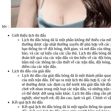
blv：
Giới thiệu lịch thi đấu
Lịch thi đấu bóng đá là một phần không thể thiếu của môn
thường được cập nhật thường xuyên để phù hợp với các gi
bạn thông tin về đội bóng, thời gian, và nơi đấu của từn
báo, và các sự kiện của các cầu thủ. Lịch thi đấu bóng 
đoán kết quả của các trận đấu và tìm hiểu về các đội bó
hâm mộ các thông tin cần thiết về các trận đấu, đội bóng
điểm của các trận đấu.
Lịch thi đấu của giải đấu
Lịch thi đấu của giải đấu bóng đá là một thành phần quan
của mỗi trận đấu. Để tạo ra một lịch thi đấu hợp lí, các 
sẽ thường được xác định cụ thể trước khi giải đấu bắt đầu
chơi với nhau trong một loạt các trận đấu, và những trận
có thể được dời sang tuần khác. Lịch thi đấu cũng cần phả
nghiệt, như tuyết rơi, độ ẩm cao, lạnh và gió. Chính vì v
Kết quả lịch thi đấu
Kết quả lịch thi đấu bóng đá là một nguồn thông tin qua