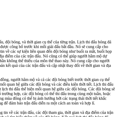
, đội bóng, và thời gian cụ thể của từng trận. Lịch thi đấu bóng đá
 được công bố trước khi mỗi giải đấu bắt đầu. Nó sẽ cung cấp cho
 tin về các sự kiện liên quan đến đội bóng như buổi ra mắt, buổi họp
à địa điểm của các trận đấu. Nó cũng có thể giúp người hâm mộ dự
 phần không thể thiếu của môn thể thao này. Nó cung cấp cho người
n kết quả của các trận đấu và cập nhật thay đổi về thời gian và địa
g đồng, người hâm mộ và cả các đội bóng biết trước thời gian cụ thể
mối quan hệ giữa các đội bóng và các điều kiện thời tiết. Lịch thi đấu
t lịch thi đấu thể hiện mối quan hệ giữa các đội bóng. Các đội bóng sẽ
ố trường hợp, các đội bóng có thể thi đấu trong cùng một tuần, hoặc
ng mùa đông có thể bị ảnh hưởng bởi các trạng thái thời tiết khắc
ỡng để đảm bảo trận đấu diễn ra một cách an toàn và hợp lí.
in về các trận đấu, các đội tham gia, thời gian và địa điểm của trận