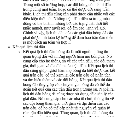
Trong một số trường hợp, các đội bóng có thể thi đấu
trong cùng một tuần, hoặc có thể được dời sang tuần
khác. Lịch thi đấu cũng cần phải được cân nhắc với các
điều kiện thời tiết. Những trận đấu diễn ra trong mùa
đông có thể bị ảnh hưởng bởi các trạng thái thời tiết
khắc nghiệt, như tuyết rơi, độ ẩm cao, lạnh và gió.
Chính vì vậy, lịch thi đấu của các giải đấu bóng đá cần
phải được tính toán kỹ lưỡng để đảm bảo trận đấu diễn
ra một cách an toàn và hợp lí.
Kết quả lịch thi đấu
Kết quả lịch thi đấu bóng đá là một nguồn thông tin
quan trọng đối với những người hâm mộ bóng đá. Nó
cung cấp cho họ thông tin về các trận đấu, các đội tham
gia, thời gian và địa điểm của trận đấu. Kết quả lịch thi
đấu cũng giúp người hâm mộ bóng đá biết được các kết
quả trận đấu, có thể xem lại các trận đấu để phân tích
và tìm hiểu thêm về các đội bóng. Kết quả lịch thi đấu
bóng đá cũng giúp các chuyên gia bóng đá có thể dự
đoán kết quả của các trận đấu trong tương lai. Ngoài ra,
lịch thi đấu bóng đá cũng được sử dụng để quản lý các
giải đấu. Nó cung cấp cho các nhà tổ chức thông tin về
các đội bóng tham gia, thời gian và địa điểm của các
trận đấu, để họ có thể cấp phát tài nguyên và quản lý
các trận đấu hiệu quả. Tổng quan, lịch thi đấu bóng đá