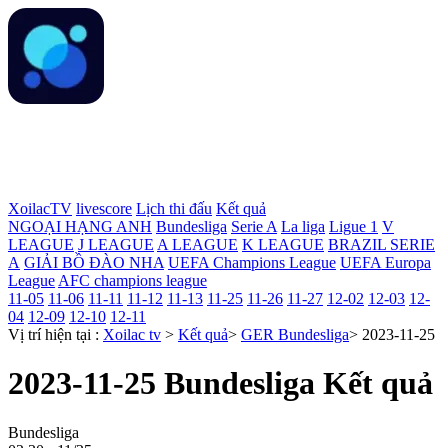
XoilacTV
livescore
Lịch thi đấu
Kết quả
NGOẠI HẠNG ANH
Bundesliga
Serie A
La liga
Ligue 1
V
LEAGUE
J LEAGUE
A LEAGUE
K LEAGUE
BRAZIL SERIE
A
GIẢI BỒ ĐÀO NHA
UEFA Champions League
UEFA Europa
League
AFC champions league
11-05
11-06
11-11
11-12
11-13
11-25
11-26
11-27
12-02
12-03
12-
04
12-09
12-10
12-11
Vị trí hiện tại :
Xoilac tv
>
Kết quả
>
GER Bundesliga
> 2023-11-25
2023-11-25 Bundesliga Kết quả
Bundesliga