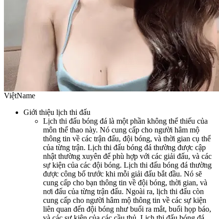
ViệtName
Giới thiệu lịch thi đấu
Lịch thi đấu bóng đá là một phần không thể thiếu của
môn thể thao này. Nó cung cấp cho người hâm mộ
thông tin về các trận đấu, đội bóng, và thời gian cụ thể
của từng trận. Lịch thi đấu bóng đá thường được cập
nhật thường xuyên để phù hợp với các giải đấu, và các
sự kiện của các đội bóng. Lịch thi đấu bóng đá thường
được công bố trước khi mỗi giải đấu bắt đầu. Nó sẽ
cung cấp cho bạn thông tin về đội bóng, thời gian, và
nơi đấu của từng trận đấu. Ngoài ra, lịch thi đấu còn
cung cấp cho người hâm mộ thông tin về các sự kiện
liên quan đến đội bóng như buổi ra mắt, buổi họp báo,
và các sự kiện của các cầu thủ. Lịch thi đấu bóng đá