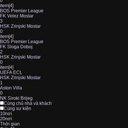
0
item[4]
BOS Premier League
FK Velez Mostar
3
HSK Zrinjski Mostar
0
item[4]
BOS Premier League
FK Sloga Doboj
2
HSK Zrinjski Mostar
0
item[4]
UEFA ECL
HSK Zrinjski Mostar
1
Aston Villa
0
NK Siroki Brijeg
Cùng chủ nhà và khách
Cùng sự kiện
10nơi
20nơi
Thời gian