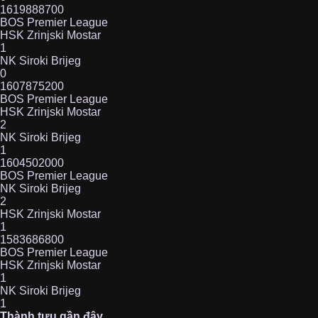
1619888700
BOS Premier League
HSK Zrinjski Mostar
1
NK Siroki Brijeg
0
1607875200
BOS Premier League
HSK Zrinjski Mostar
2
NK Siroki Brijeg
1
1604502000
BOS Premier League
NK Siroki Brijeg
2
HSK Zrinjski Mostar
1
1583686800
BOS Premier League
HSK Zrinjski Mostar
1
NK Siroki Brijeg
1
Thành tựu gần đây