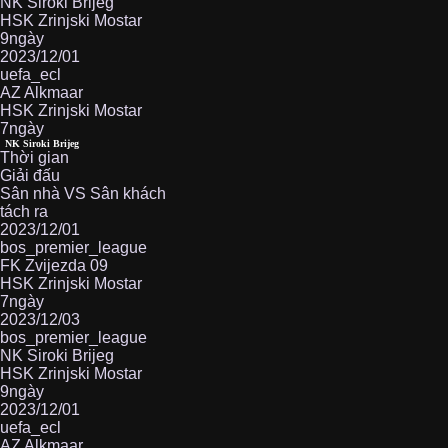
NK Siroki Brijeg
HSK Zrinjski Mostar
9ngày
2023/12/01
uefa_ecl
AZ Alkmaar
HSK Zrinjski Mostar
7ngày
NK Siroki Brijeg
Thời gian
Giải đấu
Sân nhà VS Sân khách
tách ra
2023/12/01
bos_premier_league
FK Zvijezda 09
HSK Zrinjski Mostar
7ngày
2023/12/03
bos_premier_league
NK Siroki Brijeg
HSK Zrinjski Mostar
9ngày
2023/12/01
uefa_ecl
AZ Alkmaar