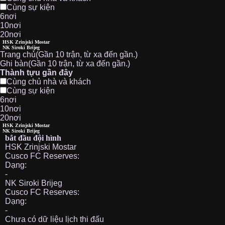
Cùng sự kiện
6nơi
10nơi
20nơi
HSK Zrinjski Mostar
NK Siroki Brijeg
Trang chủ(Gần 10 trận, từ xa đến gần.)
Ghi bàn(Gần 10 trận, từ xa đến gần.)
Thành tựu gần đây
Cùng chủ nhà và khách
Cùng sự kiện
6nơi
10nơi
20nơi
HSK Zrinjski Mostar
NK Siroki Brijeg
bắt đầu đội hình
HSK Zrinjski Mostar
Cusco FC Reserves:
Dạng:
-
NK Siroki Brijeg
Cusco FC Reserves:
Dạng:
-
Chưa có dữ liệu lịch thi đấu