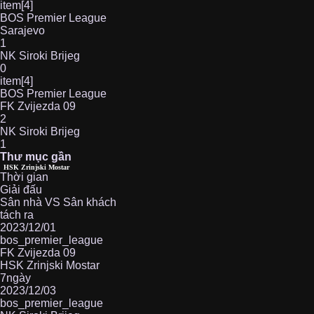
item[4]
BOS Premier League
Sarajevo
1
NK Siroki Brijeg
0
item[4]
BOS Premier League
FK Zvijezda 09
2
NK Siroki Brijeg
1
Thư mục gần
HSK Zrinjski Mostar
Thời gian
Giải đấu
Sân nhà VS Sân khách
tách ra
2023/12/01
bos_premier_league
FK Zvijezda 09
HSK Zrinjski Mostar
7ngày
2023/12/03
bos_premier_league