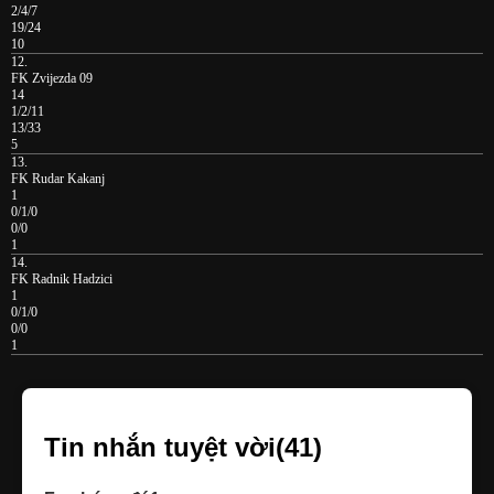
2/4/7
19/24
10
12.
FK Zvijezda 09
14
1/2/11
13/33
5
13.
FK Rudar Kakanj
1
0/1/0
0/0
1
14.
FK Radnik Hadzici
1
0/1/0
0/0
1
Tin nhắn tuyệt vời(41)