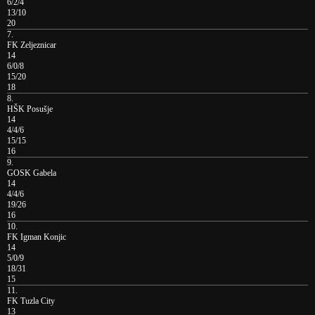
6/2/4
13/10
20
7.
FK Zeljeznicar
14
6/0/8
15/20
18
8.
HŠK Posušje
14
4/4/6
15/15
16
9.
GOSK Gabela
14
4/4/6
19/26
16
10.
FK Igman Konjic
14
5/0/9
18/31
15
11.
FK Tuzla City
13