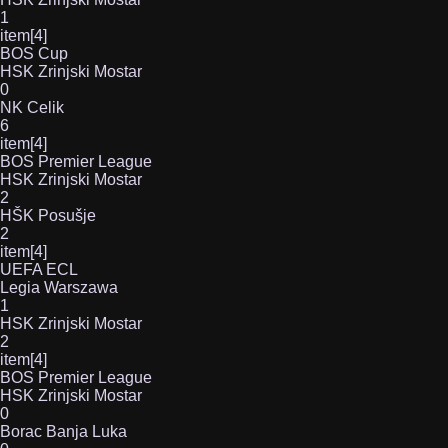
1
item[4]
BOS Cup
HSK Zrinjski Mostar
0
NK Celik
6
item[4]
BOS Premier League
HSK Zrinjski Mostar
2
HŠK Posušje
2
item[4]
UEFA ECL
Legia Warszawa
1
HSK Zrinjski Mostar
2
item[4]
BOS Premier League
HSK Zrinjski Mostar
0
Borac Banja Luka