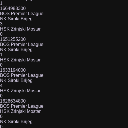
1
1664988300
BOS Premier League
NK Siroki Brijeg
3
HSK Zrinjski Mostar
0
1651255200
BOS Premier League
NK Siroki Brijeg
1
HSK Zrinjski Mostar
0
1633194000
BOS Premier League
NK Siroki Brijeg
4
HSK Zrinjski Mostar
0
1626634800
BOS Premier League
HSK Zrinjski Mostar
0
NK Siroki Brijeg
0