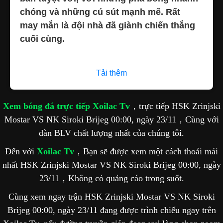
chóng và những cú sút mạnh mẽ. Rất
may mắn là đội nhà đã giành chiến thắng
cuối cùng.
Tải thêm
Xem bóng đá trực tiếp Xoilac Tv
，trực tiếp HSK Zrinjski
Mostar VS NK Siroki Brijeg 00:00, ngày 23/11，Cùng với
dàn BLV chất lượng nhất của chúng tôi.
Đến với
Xoilac Tv
，Bạn sẽ được xem một cách thoải mái
nhất HSK Zrinjski Mostar VS NK Siroki Brijeg 00:00, ngày
23/11，Không có quảng cáo trong suốt.
Cùng xem ngay trận HSK Zrinjski Mostar VS NK Siroki
Brijeg 00:00, ngày 23/11 đang được trình chiếu ngay trên