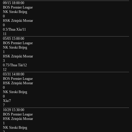
09/15 18:00:00
BOS Premier League
NK Siroki Brijeg
0
HSK Zrinjski Mostar
0
0.5/Thua Xỉu/11
11
05/05 15:00:00
BOS Premier League
NK Siroki Brijeg
1
HSK Zrinjski Mostar
3
0.75/Thua Tài/12
12
03/31 14:00:00
BOS Premier League
HSK Zrinjski Mostar
0
NK Siroki Brijeg
0
Xỉu/7
7
10/29 15:30:00
BOS Premier League
HSK Zrinjski Mostar
1
NK Siroki Brijeg
2