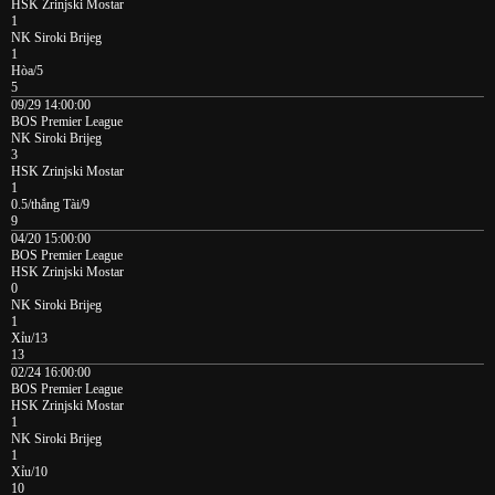
HSK Zrinjski Mostar
1
NK Siroki Brijeg
1
Hòa/5
5
09/29 14:00:00
BOS Premier League
NK Siroki Brijeg
3
HSK Zrinjski Mostar
1
0.5/thắng Tài/9
9
04/20 15:00:00
BOS Premier League
HSK Zrinjski Mostar
0
NK Siroki Brijeg
1
Xỉu/13
13
02/24 16:00:00
BOS Premier League
HSK Zrinjski Mostar
1
NK Siroki Brijeg
1
Xỉu/10
10