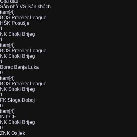
Giải đấu
Sân nhà VS Sân khách
item[4]
BOS Premier League
HŠK Posušje
1
NK Siroki Brijeg
1
item[4]
BOS Premier League
NK Siroki Brijeg
1
Borac Banja Luka
0
item[4]
BOS Premier League
NK Siroki Brijeg
1
FK Sloga Doboj
0
item[4]
INT CF
NK Siroki Brijeg
0
ZNK Osijek