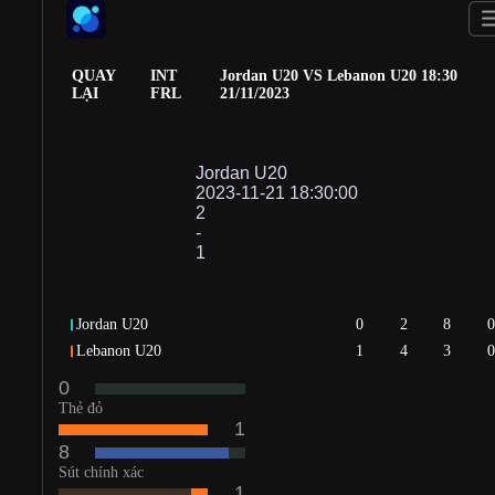
Jordan U20
0
2
8
0
Lebanon U20
1
4
3
0
0
Thẻ đỏ
1
8
Sút chính xác
1