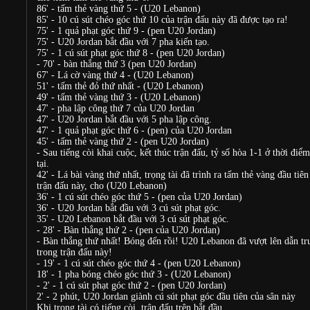
86' - tấm thẻ vàng thứ 5 - (U20 Lebanon)
85' - 10 cú sút chéo góc thứ 10 của trận đấu này đã được tạo ra!
75' - 1 quả phạt góc thứ 9 - (pen U20 Jordan)
75' - U20 Jordan bắt đầu với 7 pha kiến tạo.
75' - 1 cú sút phạt góc thứ 8 - (pen U20 Jordan)
- 70' - bàn thắng thứ 3 (pen U20 Jordan)
67' - Lá cờ vàng thứ 4 - (U20 Lebanon)
51' - tấm thẻ đỏ thứ nhất - (U20 Lebanon)
49' - tấm thẻ vàng thứ 3 - (U20 Lebanon)
47' - pha lập công thứ 7 của U20 Jordan
47' - U20 Jordan bắt đầu với 5 pha lập công.
47' - 1 quả phạt góc thứ 6 - (pen) của U20 Jordan
45' - tấm thẻ vàng thứ 2 - (pen U20 Jordan)
- Sau tiếng còi khai cuộc, kết thúc trận đấu, tỷ số hòa 1-1 ở thời điểm
tại.
42' - Lá bài vàng thứ nhất, trọng tài đã trình ra tấm thẻ vàng đầu tiên
trận đấu này, cho (U20 Lebanon)
36' - 1 cú sút chéo góc thứ 5 - (pen của U20 Jordan)
36' - U20 Jordan bắt đầu với 3 cú sút phạt góc.
35' - U20 Lebanon bắt đầu với 3 cú sút phạt góc.
- 28' - Bàn thắng thứ 2 - (pen của U20 Jordan)
- Bàn thắng thứ nhất! Bóng đến rồi! U20 Lebanon đã vượt lên dẫn tr
trong trận đấu này!
- 19' - 1 cú sút chéo góc thứ 4 - (pen U20 Lebanon)
18' - 1 pha bóng chéo góc thứ 3 - (U20 Lebanon)
- 2' - 1 cú sút phạt góc thứ 2 - (pen U20 Jordan)
2' - 2 phút, U20 Jordan giành cú sút phạt góc đầu tiên của sân này
Khi trọng tài có tiếng còi, trận đấu trên bắt đầu