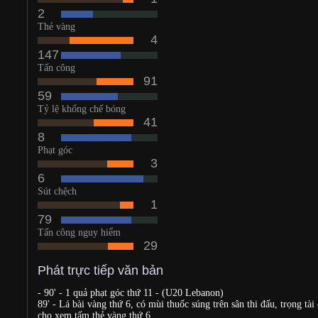
2
Thẻ vàng
4
147
Tấn công
91
59
Tỷ lệ khống chế bóng
41
8
Phạt góc
3
6
Sút chệch
1
79
Tấn công nguy hiểm
29
Phát trực tiếp văn bản
- 90' - 1 quả phạt góc thứ 11 - (U20 Lebanon)
89' - Lá bài vàng thứ 6, có mùi thuốc súng trên sân thi đấu, trọng tài
cho xem tấm thẻ vàng thứ 6.