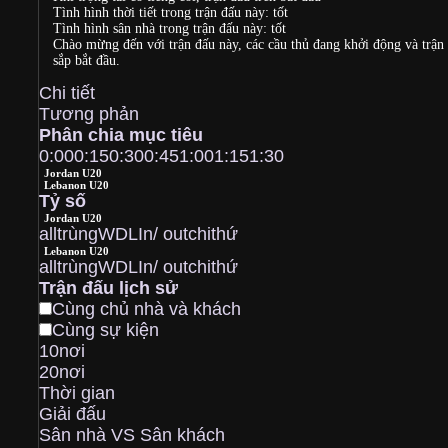
Tình hình thời tiết trong trận đấu này: tốt
Tình hình sân nhà trong trận đấu này: tốt
Chào mừng đến với trận đấu này, các cầu thủ đang khởi động và trận
sắp bắt đầu.
Chi tiết
Tương phản
Phân chia mục tiêu
0:00
0:15
0:30
0:45
1:00
1:15
1:30
Jordan U20
Lebanon U20
Tỷ số
Jordan U20
all
trùng
W
D
L
In/ out
chi
thứ
Lebanon U20
all
trùng
W
D
L
In/ out
chi
thứ
Trận đấu lịch sử
Cùng chủ nhà và khách
Cùng sự kiện
10nơi
20nơi
Thời gian
Giải đấu
Sân nhà VS Sân khách