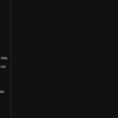
 hiện
 của
ước