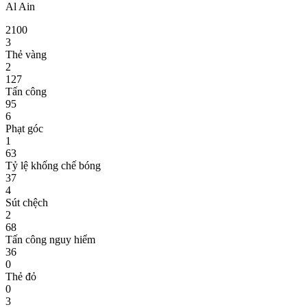
Al Ain
2
1
0
0
3
Thẻ vàng
2
127
Tấn công
95
6
Phạt góc
1
63
Tỷ lệ khống chế bóng
37
4
Sút chệch
2
68
Tấn công nguy hiểm
36
0
Thẻ đỏ
0
3