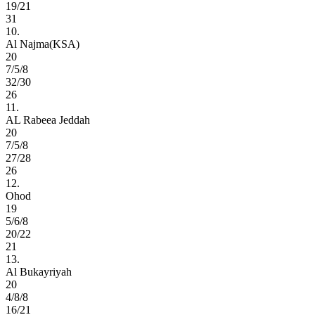
19/21
31
10.
Al Najma(KSA)
20
7/5/8
32/30
26
11.
AL Rabeea Jeddah
20
7/5/8
27/28
26
12.
Ohod
19
5/6/8
20/22
21
13.
Al Bukayriyah
20
4/8/8
16/21