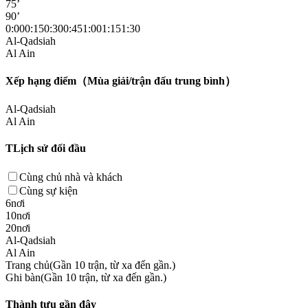
75’
90’
0:00
0:15
0:30
0:45
1:00
1:15
1:30
Al-Qadsiah
Al Ain
Xếp hạng điểm（Mùa giải/trận đấu trung bình）
Al-Qadsiah
Al Ain
TLịch sử đối đầu
Cùng chủ nhà và khách
Cùng sự kiện
6nơi
10nơi
20nơi
Al-Qadsiah
Al Ain
Trang chủ(Gần 10 trận, từ xa đến gần.)
Ghi bàn(Gần 10 trận, từ xa đến gần.)
Thành tựu gần đây