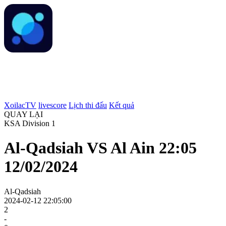
XoilacTV
livescore
Lịch thi đấu
Kết quả
QUAY LẠI
KSA Division 1
Al-Qadsiah VS Al Ain 22:05
12/02/2024
Al-Qadsiah
2024-02-12 22:05:00
2
-