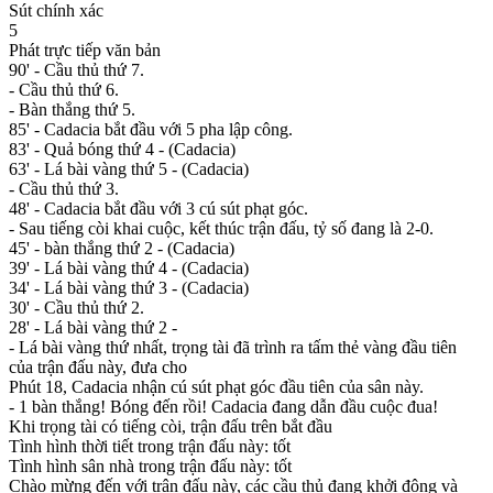
Sút chính xác
5
Phát trực tiếp văn bản
90' - Cầu thủ thứ 7.
- Cầu thủ thứ 6.
- Bàn thắng thứ 5.
85' - Cadacia bắt đầu với 5 pha lập công.
83' - Quả bóng thứ 4 - (Cadacia)
63' - Lá bài vàng thứ 5 - (Cadacia)
- Cầu thủ thứ 3.
48' - Cadacia bắt đầu với 3 cú sút phạt góc.
- Sau tiếng còi khai cuộc, kết thúc trận đấu, tỷ số đang là 2-0.
45' - bàn thắng thứ 2 - (Cadacia)
39' - Lá bài vàng thứ 4 - (Cadacia)
34' - Lá bài vàng thứ 3 - (Cadacia)
30' - Cầu thủ thứ 2.
28' - Lá bài vàng thứ 2 -
- Lá bài vàng thứ nhất, trọng tài đã trình ra tấm thẻ vàng đầu tiên
của trận đấu này, đưa cho
Phút 18, Cadacia nhận cú sút phạt góc đầu tiên của sân này.
- 1 bàn thắng! Bóng đến rồi! Cadacia đang dẫn đầu cuộc đua!
Khi trọng tài có tiếng còi, trận đấu trên bắt đầu
Tình hình thời tiết trong trận đấu này: tốt
Tình hình sân nhà trong trận đấu này: tốt
Chào mừng đến với trận đấu này, các cầu thủ đang khởi động và