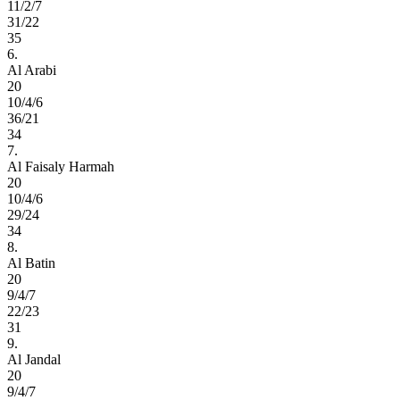
11/2/7
31/22
35
6.
Al Arabi
20
10/4/6
36/21
34
7.
Al Faisaly Harmah
20
10/4/6
29/24
34
8.
Al Batin
20
9/4/7
22/23
31
9.
Al Jandal
20
9/4/7