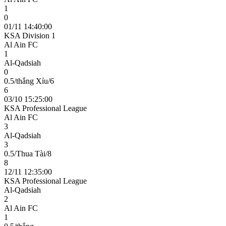
1
0
01/11 14:40:00
KSA Division 1
Al Ain FC
1
Al-Qadsiah
0
0.5/thắng Xỉu/6
6
03/10 15:25:00
KSA Professional League
Al Ain FC
3
Al-Qadsiah
3
0.5/Thua Tài/8
8
12/11 12:35:00
KSA Professional League
Al-Qadsiah
2
Al Ain FC
1