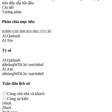
trận đấu sắp bắt đầu.
Chi tiết
Tương phản
Phân chia mục tiêu
0:00
0:15
0:30
0:45
1:00
1:15
1:30
Al-Qadsiah
Al Ain
Tỷ số
Al-Qadsiah
all
trùng
W
D
L
In/ out
chi
thứ
Al Ain
all
trùng
W
D
L
In/ out
chi
thứ
Trận đấu lịch sử
Cùng chủ nhà và khách
Cùng sự kiện
10nơi
20nơi