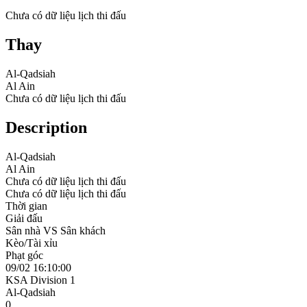
Chưa có dữ liệu lịch thi đấu
Thay
Al-Qadsiah
Al Ain
Chưa có dữ liệu lịch thi đấu
Description
Al-Qadsiah
Al Ain
Chưa có dữ liệu lịch thi đấu
Chưa có dữ liệu lịch thi đấu
Thời gian
Giải đấu
Sân nhà VS Sân khách
Kèo/Tài xỉu
Phạt góc
09/02 16:10:00
KSA Division 1
Al-Qadsiah
0