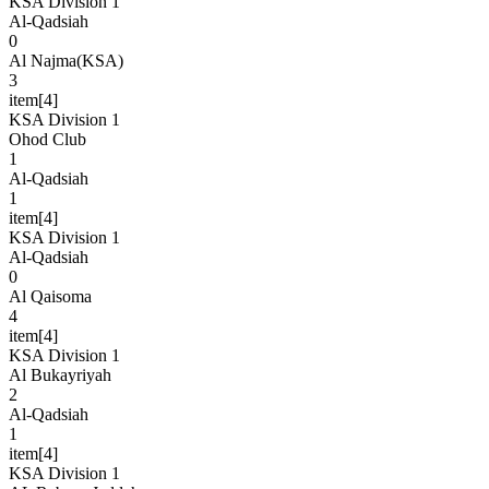
KSA Division 1
Al-Qadsiah
0
Al Najma(KSA)
3
item[4]
KSA Division 1
Ohod Club
1
Al-Qadsiah
1
item[4]
KSA Division 1
Al-Qadsiah
0
Al Qaisoma
4
item[4]
KSA Division 1
Al Bukayriyah
2
Al-Qadsiah
1
item[4]
KSA Division 1