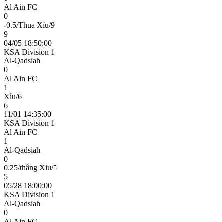
Al Ain FC
0
-0.5/Thua Xỉu/9
9
04/05 18:50:00
KSA Division 1
Al-Qadsiah
0
Al Ain FC
1
Xỉu/6
6
11/01 14:35:00
KSA Division 1
Al Ain FC
1
Al-Qadsiah
0
0.25/thắng Xỉu/5
5
05/28 18:00:00
KSA Division 1
Al-Qadsiah
0
Al Ain FC