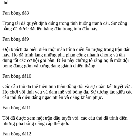
thủ.
Fan bóng đá8
Trọng tài đã quyết định đúng trong tình huống tranh cãi. Sự công
bằng đã được đặt lên hàng đầu trong trận đấu này.
Fan bóng đá9
Đội khách đã biểu diễn một màn trình diễn ấn tượng trong trận đấu
này. Họ đã trình làng những pha phản công nhanh chóng và tận
dụng tốt các cơ hội ghi bàn. Điều này chứng tỏ rằng họ là một đội
bóng đáng gờm và xứng đáng giành chiến thắng.
Fan bóng đá10
Các cầu thủ đã thể hiện tinh thần đồng đội và sự đoàn kết tuyệt vời.
Họ chơi với tình yêu và đam mê với bóng đá. Sự tương tác giữa các
cầu thủ là điều đáng ngạc nhiên và đáng khâm phục.
Fan bóng đá11
Tôi đã được xem một trận đấu tuyệt vời, các cầu thủ đã trình diễn
những pha bóng đẳng cấp thế giới.
Fan bóng đá12