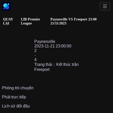
QUAY
LIB Premier
Paynesville VS Freeport 23:00
LẠI
League
21/11/2023
Paynesville
2023-11-21 23:00:00
2
-
4
Trạng thái：Kết thúc trận
Freeport
Phòng trò chuyện
Phát trực tiếp
Lịch sử đối đầu