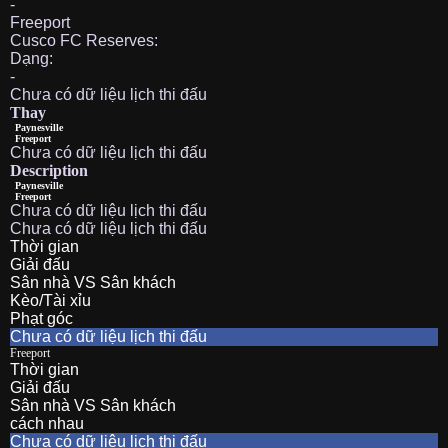
-
Freeport
Cusco FC Reserves:
Dạng:
-
Chưa có dữ liệu lịch thi đấu
Thay
Paynesville
Freeport
Chưa có dữ liệu lịch thi đấu
Description
Paynesville
Freeport
Chưa có dữ liệu lịch thi đấu
Chưa có dữ liệu lịch thi đấu
Thời gian
Giải đấu
Sân nhà VS Sân khách
Kèo/Tài xỉu
Phạt góc
Chưa có dữ liệu lịch thi đấu
Freeport
Thời gian
Giải đấu
Sân nhà VS Sân khách
cách nhau
Chưa có dữ liệu lịch thi đấu