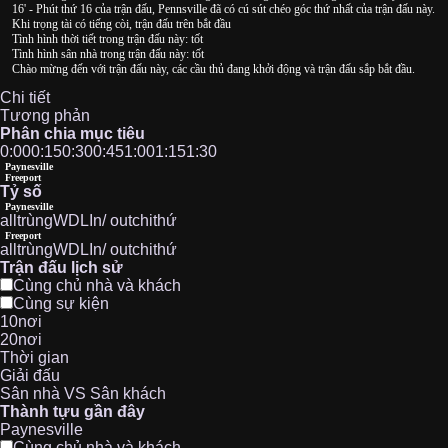
16' - Phút thứ 16 của trận đấu, Pennsville đã có cú sút chéo góc thứ nhất của trận đấu này.
Khi trọng tài có tiếng còi, trận đấu trên bắt đầu
Tình hình thời tiết trong trận đấu này: tốt
Tình hình sân nhà trong trận đấu này: tốt
Chào mừng đến với trận đấu này, các cầu thủ đang khởi động và trận đấu sắp bắt đầu.
Chi tiết
Tương phản
Phân chia mục tiêu
0:00
0:15
0:30
0:45
1:00
1:15
1:30
Paynesville
Freeport
Tỷ số
Paynesville
all
trùng
W
D
L
In/ out
chi
thứ
Freeport
all
trùng
W
D
L
In/ out
chi
thứ
Trận đấu lịch sử
Cùng chủ nhà và khách
Cùng sự kiện
10nơi
20nơi
Thời gian
Giải đấu
Sân nhà VS Sân khách
Thành tựu gần đây
Paynesville
Cùng chủ nhà và khách