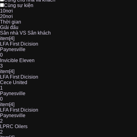
Cùng sự kiện
10nơi
20nơi
Thời gian
Giải đấu
Sân nhà VS Sân khách
item[4]
LFA First Dicision
Paynesville
0
Invicible Eleven
3
item[4]
LFA First Dicision
Cece United
1
Paynesville
0
item[4]
LFA First Dicision
Paynesville
2
LPRC Oilers
2