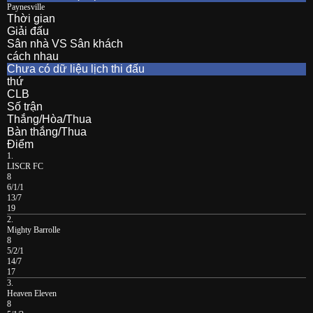
Paynesville
Thời gian
Giải đấu
Sân nhà VS Sân khách
cách nhau
Chưa có dữ liệu lịch thi đấu
thứ
CLB
Số trận
Thắng/Hòa/Thua
Bàn thắng/Thua
Điểm
1.
LISCR FC
8
6/1/1
13/7
19
2.
Mighty Barrolle
8
5/2/1
14/7
17
3.
Heaven Eleven
8