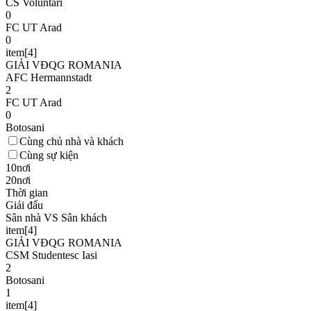
CS Voluntari
0
FC UT Arad
0
item[4]
GIẢI VĐQG ROMANIA
AFC Hermannstadt
2
FC UT Arad
0
Botosani
Cùng chủ nhà và khách
Cùng sự kiện
10nơi
20nơi
Thời gian
Giải đấu
Sân nhà VS Sân khách
item[4]
GIẢI VĐQG ROMANIA
CSM Studentesc Iasi
2
Botosani
1
item[4]