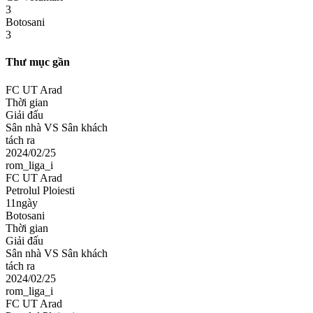
3
Botosani
3
Thư mục gần
FC UT Arad
Thời gian
Giải đấu
Sân nhà VS Sân khách
tách ra
2024/02/25
rom_liga_i
FC UT Arad
Petrolul Ploiesti
11ngày
Botosani
Thời gian
Giải đấu
Sân nhà VS Sân khách
tách ra
2024/02/25
rom_liga_i
FC UT Arad