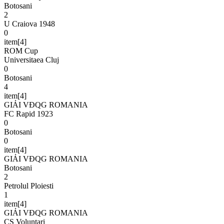
Botosani
2
U Craiova 1948
0
item[4]
ROM Cup
Universitaea Cluj
0
Botosani
4
item[4]
GIẢI VĐQG ROMANIA
FC Rapid 1923
0
Botosani
0
item[4]
GIẢI VĐQG ROMANIA
Botosani
2
Petrolul Ploiesti
1
item[4]
GIẢI VĐQG ROMANIA
CS Voluntari