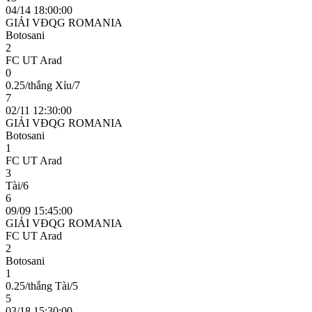
04/14 18:00:00
GIẢI VĐQG ROMANIA
Botosani
2
FC UT Arad
0
0.25/thắng Xỉu/7
7
02/11 12:30:00
GIẢI VĐQG ROMANIA
Botosani
1
FC UT Arad
3
Tài/6
6
09/09 15:45:00
GIẢI VĐQG ROMANIA
FC UT Arad
2
Botosani
1
0.25/thắng Tài/5
5
03/18 15:30:00