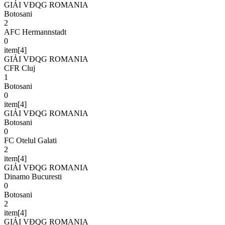
GIẢI VĐQG ROMANIA
Botosani
2
AFC Hermannstadt
0
item[4]
GIẢI VĐQG ROMANIA
CFR Cluj
1
Botosani
0
item[4]
GIẢI VĐQG ROMANIA
Botosani
0
FC Otelul Galati
2
item[4]
GIẢI VĐQG ROMANIA
Dinamo Bucuresti
0
Botosani
2
item[4]
GIẢI VĐQG ROMANIA