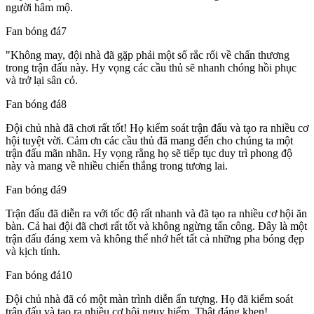
người hâm mộ.
Fan bóng đá7
"Không may, đội nhà đã gặp phải một số rắc rối về chấn thương
trong trận đấu này. Hy vọng các cầu thủ sẽ nhanh chóng hồi phục
và trở lại sân cỏ.
Fan bóng đá8
Đội chủ nhà đã chơi rất tốt! Họ kiểm soát trận đấu và tạo ra nhiều cơ
hội tuyệt vời. Cảm ơn các cầu thủ đã mang đến cho chúng ta một
trận đấu mãn nhãn. Hy vọng rằng họ sẽ tiếp tục duy trì phong độ
này và mang về nhiều chiến thắng trong tương lai.
Fan bóng đá9
Trận đấu đã diễn ra với tốc độ rất nhanh và đã tạo ra nhiều cơ hội ăn
bàn. Cả hai đội đã chơi rất tốt và không ngừng tấn công. Đây là một
trận đấu đáng xem và không thể nhớ hết tất cả những pha bóng đẹp
và kịch tính.
Fan bóng đá10
Đội chủ nhà đã có một màn trình diễn ấn tượng. Họ đã kiểm soát
trận đấu và tạo ra nhiều cơ hội nguy hiểm. Thật đáng khen!