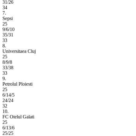
31/26
34
7.
Sepsi
25
9/6/10
35/31
33
8.
Universitaea Cluj
25
8/9/8
33/38
33
9.
Petrolul Ploiesti
25
6/14/5
24/24
32
10.
FC Otelul Galati
25
6/13/6
25/25