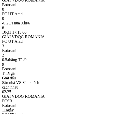
GIẢI VĐQG ROMANIA
Botosani
0
FC UT Arad
0
-0.25/Thua Xỉu/6
6
10/31 17:15:00
GIẢI VĐQG ROMANIA
FC UT Arad
3
Botosani
2
0.5/thắng Tài/9
9
Botosani
Thời gian
Giải đấu
Sân nhà VS Sân khách
cách nhau
02/25
GIẢI VĐQG ROMANIA
FCSB
Botosani
11ngày