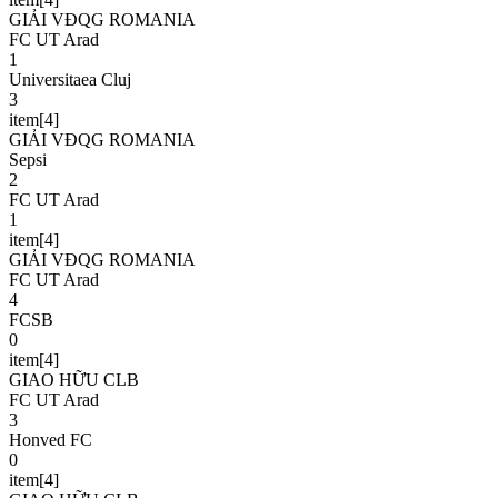
GIẢI VĐQG ROMANIA
FC UT Arad
1
Universitaea Cluj
3
item[4]
GIẢI VĐQG ROMANIA
Sepsi
2
FC UT Arad
1
item[4]
GIẢI VĐQG ROMANIA
FC UT Arad
4
FCSB
0
item[4]
GIAO HỮU CLB
FC UT Arad
3
Honved FC
0
item[4]