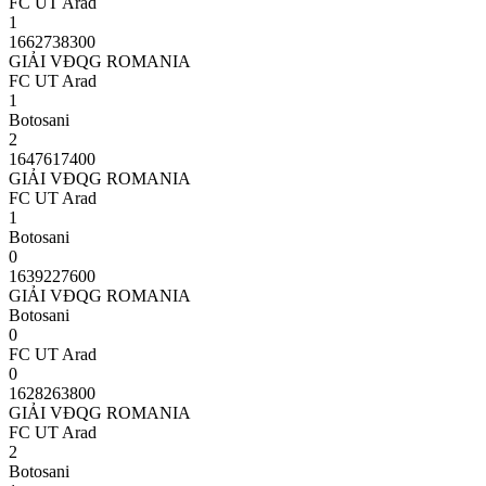
FC UT Arad
1
1662738300
GIẢI VĐQG ROMANIA
FC UT Arad
1
Botosani
2
1647617400
GIẢI VĐQG ROMANIA
FC UT Arad
1
Botosani
0
1639227600
GIẢI VĐQG ROMANIA
Botosani
0
FC UT Arad
0
1628263800
GIẢI VĐQG ROMANIA
FC UT Arad
2
Botosani