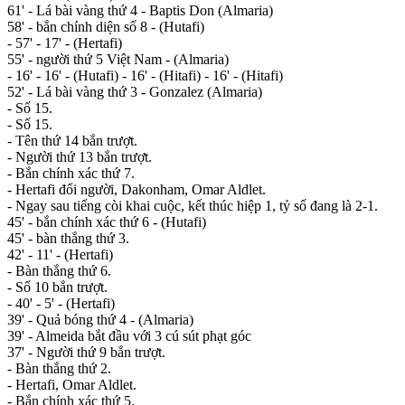
61' - Lá bài vàng thứ 4 - Baptis Don (Almaria)
58' - bắn chính diện số 8 - (Hutafi)
- 57' - 17' - (Hertafi)
55' - người thứ 5 Việt Nam - (Almaria)
- 16' - 16' - (Hutafi) - 16' - (Hitafi) - 16' - (Hitafi)
52' - Lá bài vàng thứ 3 - Gonzalez (Almaria)
- Số 15.
- Số 15.
- Tên thứ 14 bắn trượt.
- Người thứ 13 bắn trượt.
- Bắn chính xác thứ 7.
- Hertafi đổi người, Dakonham, Omar Aldlet.
- Ngay sau tiếng còi khai cuộc, kết thúc hiệp 1, tỷ số đang là 2-1.
45' - bắn chính xác thứ 6 - (Hutafi)
45' - bàn thắng thứ 3.
42' - 11' - (Hertafi)
- Bàn thắng thứ 6.
- Số 10 bắn trượt.
- 40' - 5' - (Hertafi)
39' - Quả bóng thứ 4 - (Almaria)
39' - Almeida bắt đầu với 3 cú sút phạt góc
37' - Người thứ 9 bắn trượt.
- Bàn thắng thứ 2.
- Hertafi, Omar Aldlet.
- Bắn chính xác thứ 5.