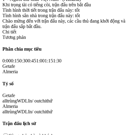
Khi trọng tài có tiếng còi, trận đấu trên bắt đầu
Tình hình thời tiết trong trận đấu này: tốt
Tình hình sân nhà trong trận đấu này: tốt
Chào mừng đến với trận đấu này, các cầu thủ đang khởi động và
trận đấu sắp bắt đầu.
Chi tiết
Tương phản
Phân chia mục tiêu
0:00
0:15
0:30
0:45
1:00
1:15
1:30
Getafe
Almeria
Tỷ số
Getafe
all
trùng
W
D
L
In/ out
chi
thứ
Almeria
all
trùng
W
D
L
In/ out
chi
thứ
Trận đấu lịch sử