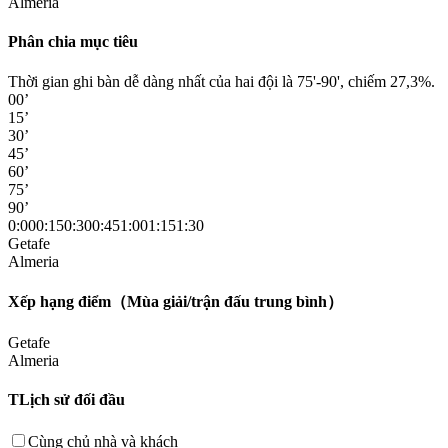
Almeria
Phân chia mục tiêu
Thời gian ghi bàn dễ dàng nhất của hai đội là 75'-90', chiếm 27,3%.
00’
15’
30’
45’
60’
75’
90’
0:00
0:15
0:30
0:45
1:00
1:15
1:30
Getafe
Almeria
Xếp hạng điểm（Mùa giải/trận đấu trung bình）
Getafe
Almeria
TLịch sử đối đầu
Cùng chủ nhà và khách