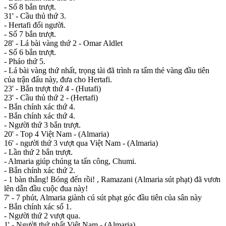
- Số 8 bắn trượt.
31' - Cầu thủ thứ 3.
- Hertafi đổi người.
- Số 7 bắn trượt.
28' - Lá bài vàng thứ 2 - Omar Aldlet
- Số 6 bắn trượt.
- Pháo thứ 5.
- Lá bài vàng thứ nhất, trọng tài đã trình ra tấm thẻ vàng đầu tiên
của trận đấu này, đưa cho Hertafi.
23' - Bắn trượt thứ 4 - (Hutafi)
23' - Cầu thủ thứ 2 - (Hertafi)
- Bắn chính xác thứ 4.
- Bắn chính xác thứ 4.
- Người thứ 3 bắn trượt.
20' - Top 4 Việt Nam - (Almaria)
16' - người thứ 3 vượt qua Việt Nam - (Almaria)
- Lần thứ 2 bắn trượt.
- Almaria giúp chúng ta tấn công, Chumi.
- Bắn chính xác thứ 2.
- 1 bàn thắng! Bóng đến rồi! , Ramazani (Almaria sút phạt) đã vươn
lên dẫn đầu cuộc đua này!
7' - 7 phút, Almaria giành cú sút phạt góc đầu tiên của sân này
- Bắn chính xác số 1.
- Người thứ 2 vượt qua.
1' - Người thứ nhất Việt Nam - (Almaria)