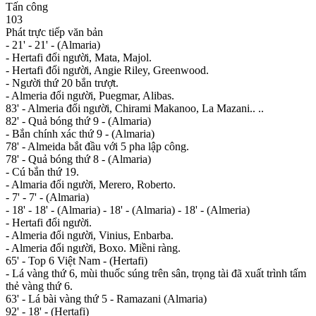
Tấn công
103
Phát trực tiếp văn bản
- 21' - 21' - (Almaria)
- Hertafi đổi người, Mata, Majol.
- Hertafi đổi người, Angie Riley, Greenwood.
- Người thứ 20 bắn trượt.
- Almeria đổi người, Puegmar, Alibas.
83' - Almeria đổi người, Chirami Makanoo, La Mazani.. ..
82' - Quả bóng thứ 9 - (Almaria)
- Bắn chính xác thứ 9 - (Almaria)
78' - Almeida bắt đầu với 5 pha lập công.
78' - Quả bóng thứ 8 - (Almaria)
- Cú bắn thứ 19.
- Almaria đổi người, Merero, Roberto.
- 7' - 7' - (Almaria)
- 18' - 18' - (Almaria) - 18' - (Almaria) - 18' - (Almeria)
- Hertafi đổi người.
- Almeria đổi người, Vinius, Enbarba.
- Almeria đổi người, Boxo. Miềni ràng.
65' - Top 6 Việt Nam - (Hertafi)
- Lá vàng thứ 6, mùi thuốc súng trên sân, trọng tài đã xuất trình tấm
thẻ vàng thứ 6.
63' - Lá bài vàng thứ 5 - Ramazani (Almaria)
92' - 18' - (Hertafi)