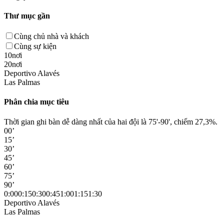
Thư mục gần
Cùng chủ nhà và khách
Cùng sự kiện
10nơi
20nơi
Deportivo Alavés
Las Palmas
Phân chia mục tiêu
Thời gian ghi bàn dễ dàng nhất của hai đội là 75'-90', chiếm 27,3%.
00’
15’
30’
45’
60’
75’
90’
0:00
0:15
0:30
0:45
1:00
1:15
1:30
Deportivo Alavés
Las Palmas