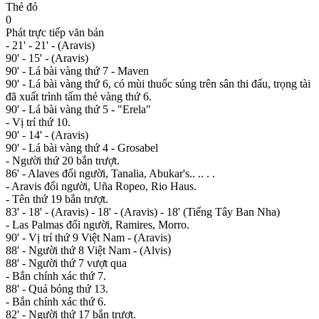
Thẻ đỏ
0
Phát trực tiếp văn bản
- 21' - 21' - (Aravis)
90' - 15' - (Aravis)
90' - Lá bài vàng thứ 7 - Maven
90' - Lá bài vàng thứ 6, có mùi thuốc súng trên sân thi đấu, trọng tài
đã xuất trình tấm thẻ vàng thứ 6.
90' - Lá bài vàng thứ 5 - "Erela"
- Vị trí thứ 10.
90' - 14' - (Aravis)
90' - Lá bài vàng thứ 4 - Grosabel
- Người thứ 20 bắn trượt.
86' - Alaves đổi người, Tanalia, Abukar's.. .. . .
- Aravis đổi người, Uña Ropeo, Rio Haus.
- Tên thứ 19 bắn trượt.
83' - 18' - (Aravis) - 18' - (Aravis) - 18' (Tiếng Tây Ban Nha)
- Las Palmas đổi người, Ramires, Morro.
90' - Vị trí thứ 9 Việt Nam - (Aravis)
88' - Người thứ 8 Việt Nam - (Alvis)
88' - Người thứ 7 vượt qua
- Bắn chính xác thứ 7.
88' - Quả bóng thứ 13.
- Bắn chính xác thứ 6.
82' - Người thứ 17 bắn trượt.