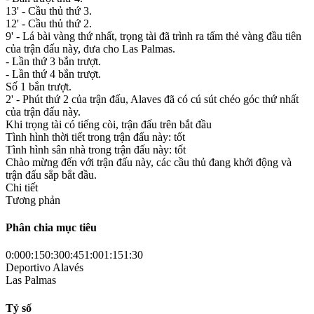
13' - Cầu thủ thứ 3.
12' - Cầu thủ thứ 2.
9' - Lá bài vàng thứ nhất, trọng tài đã trình ra tấm thẻ vàng đầu tiên
của trận đấu này, đưa cho Las Palmas.
- Lần thứ 3 bắn trượt.
- Lần thứ 4 bắn trượt.
Số 1 bắn trượt.
2' - Phút thứ 2 của trận đấu, Alaves đã có cú sút chéo góc thứ nhất
của trận đấu này.
Khi trọng tài có tiếng còi, trận đấu trên bắt đầu
Tình hình thời tiết trong trận đấu này: tốt
Tình hình sân nhà trong trận đấu này: tốt
Chào mừng đến với trận đấu này, các cầu thủ đang khởi động và
trận đấu sắp bắt đầu.
Chi tiết
Tương phản
Phân chia mục tiêu
0:00
0:15
0:30
0:45
1:00
1:15
1:30
Deportivo Alavés
Las Palmas
Tỷ số