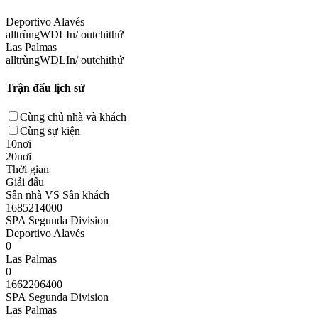
Deportivo Alavés
all
trùng
W
D
L
In/ out
chi
thứ
Las Palmas
all
trùng
W
D
L
In/ out
chi
thứ
Trận đấu lịch sử
Cùng chủ nhà và khách
Cùng sự kiện
10nơi
20nơi
Thời gian
Giải đấu
Sân nhà VS Sân khách
1685214000
SPA Segunda Division
Deportivo Alavés
0
Las Palmas
0
1662206400
SPA Segunda Division
Las Palmas