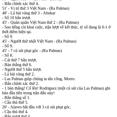
- Bắn chính xác thứ 4.
51' - Vị trí thứ 3 Việt Nam - (Ra Palmas)
48' - Lá bài vàng thứ 3 - Abukar
- Số 10 bắn trượt.
45' - Quán quân Việt Nam thứ 2 - (Ra Palmas)
- Sau tiếng còi khai cuộc, trận lượt về kết thúc, tỷ số đang là 0-1 ở
thời điểm hiện tại.
- Số 9.
45' - Người thứ nhất Việt Nam - (Ra Palmas)
- Số 9.
45' - 7 cú sút phạt góc - (Ra Palmas)
- Số 8.
- Cái thứ 7 bắn trượt.
- Bàn thắng thứ 6.
- Người thứ 5 bắn trượt.
- Lá bài vàng thứ 2.
- Las Palmas giúp chúng ta tấn công, Morro.
- Bắn chính xác thứ 2.
- 1 bàn thắng! Cố lên! Rodriguez (một cú sút của Las Palmas) ghi
bàn đầu tiên trong trận đấu này!
- Bắn thẳng số 1.
- Cầu thủ thứ 5.
20' - Alaves bắt đầu với 3 cú sút phạt góc.
- Cầu thủ thứ 4.
- Bắn trượt thứ 4.