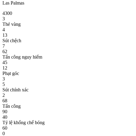
Las Palmas
4
3
0
0
3
Thẻ vàng
4
13
Sút chệch
7
62
Tấn công nguy hiểm
45
12
Phạt góc
3
5
Sút chính xác
2
68
Tấn công
90
40
Tỷ lệ khống chế bóng
60
0