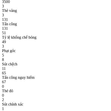
3
5
0
0
3
Thẻ vàng
3
131
Tấn công
131
51
Tỷ lệ khống chế bóng
49
3
Phạt góc
5
8
Sút chệch
11
65
Tấn công nguy hiểm
67
0
Thẻ đỏ
0
2
Sút chính xác
1