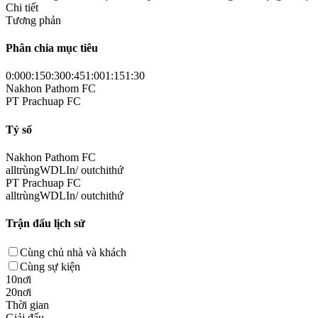
Chi tiết
Tương phản
Phân chia mục tiêu
0:00
0:15
0:30
0:45
1:00
1:15
1:30
Nakhon Pathom FC
PT Prachuap FC
Tỷ số
Nakhon Pathom FC
all
trùng
W
D
L
In/ out
chi
thứ
PT Prachuap FC
all
trùng
W
D
L
In/ out
chi
thứ
Trận đấu lịch sử
Cùng chủ nhà và khách
Cùng sự kiện
10nơi
20nơi
Thời gian
Giải đấu