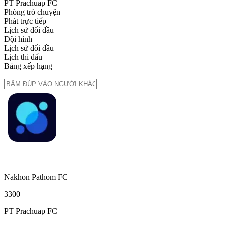
PT Prachuap FC
Phòng trò chuyện
Phát trực tiếp
Lịch sử đối đầu
Đội hình
Lịch sử đối đầu
Lịch thi đấu
Bảng xếp hạng
Nakhon Pathom FC
3
3
0
0
PT Prachuap FC