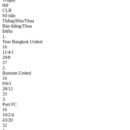
thứ
CLB
Số trận
Thắng/Hòa/Thua
Bàn thắng/Thua
Điểm
1.
True Bangkok United
16
11/4/1
29/8
37
2.
Buriram United
16
9/6/1
28/12
33
3.
Port FC
16
10/2/4
43/20
32