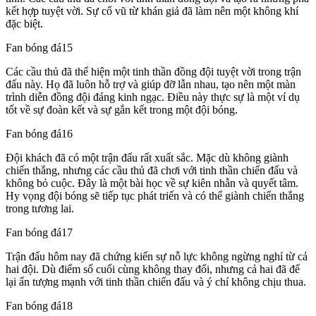
kết hợp tuyệt vời. Sự cổ vũ từ khán giả đã làm nên một không khí
đặc biệt.
Fan bóng đá15
Các cầu thủ đã thể hiện một tinh thần đồng đội tuyệt vời trong trận
đấu này. Họ đã luôn hỗ trợ và giúp đỡ lẫn nhau, tạo nên một màn
trình diễn đồng đội đáng kinh ngạc. Điều này thực sự là một ví dụ
tốt về sự đoàn kết và sự gắn kết trong một đội bóng.
Fan bóng đá16
Đội khách đã có một trận đấu rất xuất sắc. Mặc dù không giành
chiến thắng, nhưng các cầu thủ đã chơi với tinh thần chiến đấu và
không bỏ cuộc. Đây là một bài học về sự kiên nhẫn và quyết tâm.
Hy vọng đội bóng sẽ tiếp tục phát triển và có thể giành chiến thắng
trong tương lai.
Fan bóng đá17
Trận đấu hôm nay đã chứng kiến sự nỗ lực không ngừng nghỉ từ cả
hai đội. Dù điểm số cuối cùng không thay đổi, nhưng cả hai đã để
lại ấn tượng mạnh với tinh thần chiến đấu và ý chí không chịu thua.
Fan bóng đá18