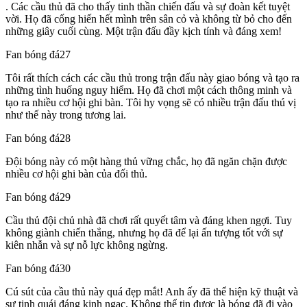
. Các cầu thủ đã cho thấy tinh thần chiến đấu và sự đoàn kết tuyệt
vời. Họ đã cống hiến hết mình trên sân cỏ và không từ bỏ cho đến
những giây cuối cùng. Một trận đấu đầy kịch tính và đáng xem!
Fan bóng đá27
Tôi rất thích cách các cầu thủ trong trận đấu này giao bóng và tạo ra
những tình huống nguy hiểm. Họ đã chơi một cách thông minh và
tạo ra nhiều cơ hội ghi bàn. Tôi hy vọng sẽ có nhiều trận đấu thú vị
như thế này trong tương lai.
Fan bóng đá28
Đội bóng này có một hàng thủ vững chắc, họ đã ngăn chặn được
nhiều cơ hội ghi bàn của đối thủ.
Fan bóng đá29
Cầu thủ đội chủ nhà đã chơi rất quyết tâm và đáng khen ngợi. Tuy
không giành chiến thắng, nhưng họ đã để lại ấn tượng tốt với sự
kiên nhẫn và sự nỗ lực không ngừng.
Fan bóng đá30
Cú sút của cầu thủ này quá đẹp mắt! Anh ấy đã thể hiện kỹ thuật và
sự tinh quái đáng kinh ngạc. Không thể tin được là bóng đã đi vào