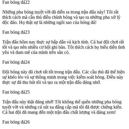
Fan bóng đá22
Những pha bóng tuyệt vời đã diễn ra trong trận đấu này! Tôi rất
thích cách mà cầu thủ điều chỉnh bóng và tạo ra những pha xử lý
độc đáo. Họ thật sự là những ngôi sao của bóng đá!
Fan bóng đá23
Trận đấu hôm nay thực sự hấp dẫn và kịch tính. Cả hai đội chơi rất
tốt và tạo nên nhiều cơ hội ghi bàn. Tôi thích cách họ biểu diễn tình
yêu và đam mê của mình trên sân cỏ.
Fan bóng đá24
Đội bóng này đã chơi rất tốt trong trận đấu. Các cầu thủ đã thể hiện
sự khéo léo và sự thông minh trong việc kiểm soát bóng. Điều này
thực sự đã thu hút tôi và tạo ra một trận đấu đáng nhớ.
Fan bóng đá25
Trận đấu này thật đáng nhớ! Tôi không thể quên những pha bóng
tuyệt vời và những cú sút xa đẳng cấp mà tôi đã được chứng kiến.
Cả hai đội đã mang đến một trận đấu chất lượng và đáng xem!
Fan bóng đá26