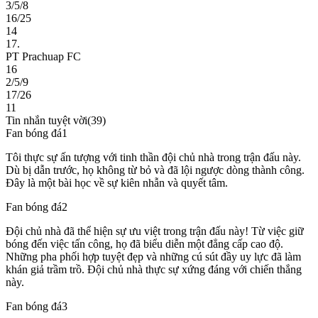
3/5/8
16/25
14
17.
PT Prachuap FC
16
2/5/9
17/26
11
Tin nhắn tuyệt vời(39)
Fan bóng đá1
Tôi thực sự ấn tượng với tinh thần đội chủ nhà trong trận đấu này.
Dù bị dẫn trước, họ không từ bỏ và đã lội ngược dòng thành công.
Đây là một bài học về sự kiên nhẫn và quyết tâm.
Fan bóng đá2
Đội chủ nhà đã thể hiện sự ưu việt trong trận đấu này! Từ việc giữ
bóng đến việc tấn công, họ đã biểu diễn một đẳng cấp cao độ.
Những pha phối hợp tuyệt đẹp và những cú sút đầy uy lực đã làm
khán giả trầm trồ. Đội chủ nhà thực sự xứng đáng với chiến thắng
này.
Fan bóng đá3