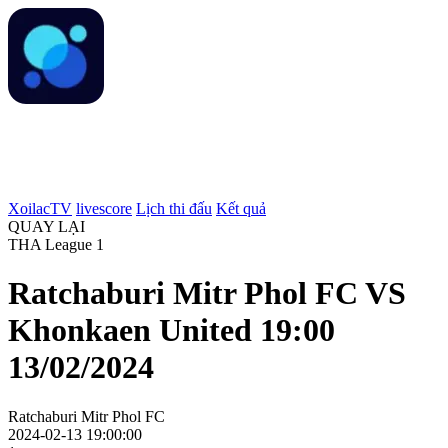
XoilacTV
livescore
Lịch thi đấu
Kết quả
QUAY LẠI
THA League 1
Ratchaburi Mitr Phol FC VS
Khonkaen United 19:00
13/02/2024
Ratchaburi Mitr Phol FC
2024-02-13 19:00:00