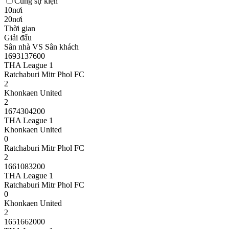
Cùng sự kiện
10nơi
20nơi
Thời gian
Giải đấu
Sân nhà VS Sân khách
1693137600
THA League 1
Ratchaburi Mitr Phol FC
2
Khonkaen United
2
1674304200
THA League 1
Khonkaen United
0
Ratchaburi Mitr Phol FC
2
1661083200
THA League 1
Ratchaburi Mitr Phol FC
0
Khonkaen United
2
1651662000