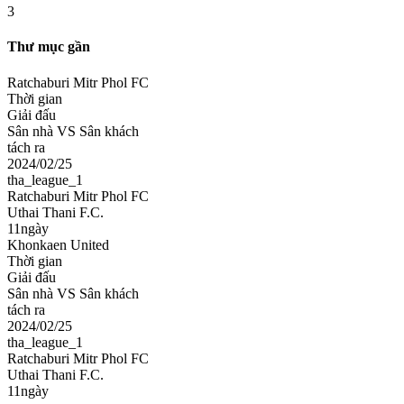
3
Thư mục gần
Ratchaburi Mitr Phol FC
Thời gian
Giải đấu
Sân nhà VS Sân khách
tách ra
2024/02/25
tha_league_1
Ratchaburi Mitr Phol FC
Uthai Thani F.C.
11ngày
Khonkaen United
Thời gian
Giải đấu
Sân nhà VS Sân khách
tách ra
2024/02/25
tha_league_1
Ratchaburi Mitr Phol FC
Uthai Thani F.C.
11ngày