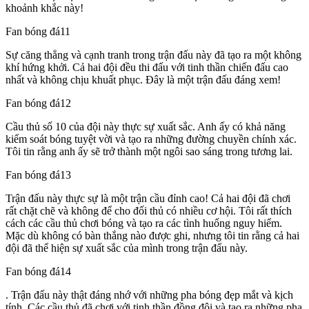
khoảnh khắc này!
Fan bóng đá11
Sự căng thẳng và cạnh tranh trong trận đấu này đã tạo ra một không
khí hứng khởi. Cả hai đội đều thi đấu với tinh thần chiến đấu cao
nhất và không chịu khuất phục. Đây là một trận đấu đáng xem!
Fan bóng đá12
Cầu thủ số 10 của đội này thực sự xuất sắc. Anh ấy có khả năng
kiểm soát bóng tuyệt vời và tạo ra những đường chuyền chính xác.
Tôi tin rằng anh ấy sẽ trở thành một ngôi sao sáng trong tương lai.
Fan bóng đá13
Trận đấu này thực sự là một trận cầu đỉnh cao! Cả hai đội đã chơi
rất chặt chẽ và không để cho đối thủ có nhiều cơ hội. Tôi rất thích
cách các cầu thủ chơi bóng và tạo ra các tình huống nguy hiểm.
Mặc dù không có bàn thắng nào được ghi, nhưng tôi tin rằng cả hai
đội đã thể hiện sự xuất sắc của mình trong trận đấu này.
Fan bóng đá14
. Trận đấu này thật đáng nhớ với những pha bóng đẹp mắt và kịch
tính. Các cầu thủ đã chơi với tinh thần đồng đội và tạo ra những pha