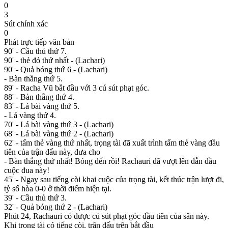
0
3
Sút chính xác
0
Phát trực tiếp văn bản
90' - Cầu thủ thứ 7.
90' - thẻ đỏ thứ nhất - (Lachari)
90' - Quả bóng thứ 6 - (Lachari)
- Bàn thắng thứ 5.
89' - Racha Vũ bắt đầu với 3 cú sút phạt góc.
88' - Bàn thắng thứ 4.
83' - Lá bài vàng thứ 5.
- Lá vàng thứ 4.
70' - Lá bài vàng thứ 3 - (Lachari)
68' - Lá bài vàng thứ 2 - (Lachari)
62' - tấm thẻ vàng thứ nhất, trọng tài đã xuất trình tấm thẻ vàng đầu
tiên của trận đấu này, đưa cho
- Bàn thắng thứ nhất! Bóng đến rồi! Rachauri đã vượt lên dẫn đầu
cuộc đua này!
45' - Ngay sau tiếng còi khai cuộc của trọng tài, kết thúc trận lượt đi,
tỷ số hòa 0-0 ở thời điểm hiện tại.
39' - Cầu thủ thứ 3.
32' - Quả bóng thứ 2 - (Lachari)
Phút 24, Rachauri có được cú sút phạt góc đầu tiên của sân này.
Khi trọng tài có tiếng còi, trận đấu trên bắt đầu