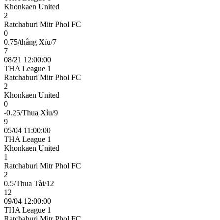
Khonkaen United
2
Ratchaburi Mitr Phol FC
0
0.75/thắng Xỉu/7
7
08/21 12:00:00
THA League 1
Ratchaburi Mitr Phol FC
2
Khonkaen United
0
-0.25/Thua Xỉu/9
9
05/04 11:00:00
THA League 1
Khonkaen United
1
Ratchaburi Mitr Phol FC
2
0.5/Thua Tài/12
12
09/04 12:00:00
THA League 1
Ratchaburi Mitr Phol FC