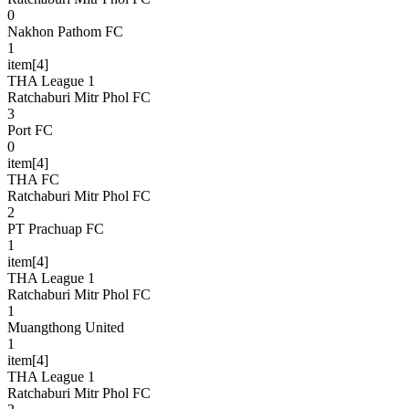
0
Nakhon Pathom FC
1
item[4]
THA League 1
Ratchaburi Mitr Phol FC
3
Port FC
0
item[4]
THA FC
Ratchaburi Mitr Phol FC
2
PT Prachuap FC
1
item[4]
THA League 1
Ratchaburi Mitr Phol FC
1
Muangthong United
1
item[4]
THA League 1
Ratchaburi Mitr Phol FC