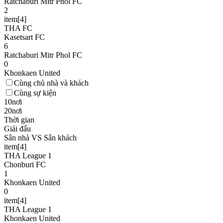
Ratchaburi Mitr Phol FC
2
item[4]
THA FC
Kasetsart FC
6
Ratchaburi Mitr Phol FC
0
Khonkaen United
Cùng chủ nhà và khách
Cùng sự kiện
10nơi
20nơi
Thời gian
Giải đấu
Sân nhà VS Sân khách
item[4]
THA League 1
Chonburi FC
1
Khonkaen United
0
item[4]
THA League 1
Khonkaen United