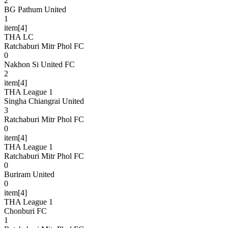
2
BG Pathum United
1
item[4]
THA LC
Ratchaburi Mitr Phol FC
0
Nakhon Si United FC
2
item[4]
THA League 1
Singha Chiangrai United
3
Ratchaburi Mitr Phol FC
0
item[4]
THA League 1
Ratchaburi Mitr Phol FC
0
Buriram United
0
item[4]
THA League 1
Chonburi FC
1