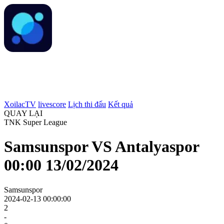
XoilacTV
livescore
Lịch thi đấu
Kết quả
QUAY LẠI
TNK Super League
Samsunspor VS Antalyaspor
00:00 13/02/2024
Samsunspor
2024-02-13 00:00:00
2
-