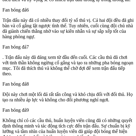
Fan bóng đá6
Trận đấu này đã có nhiều thay đổi tỷ số thú vị. Cả hai đội đều đã ghi
bàn và cố gắng lật ngược tình thế. Tuy nhiên, cuối cùng đội chủ nhà
đã giành chiến thắng nhờ vào sự kiên nhẫn và sự sắp xếp tốt của
hàng phòng ngự.
Fan bóng đá7
. Trận đấu này đã đáng xem từ đầu đến cuối. Các cầu thủ đã chơi
với tinh thần không ngừng cố gắng và tạo ra những pha bóng ngoạn
mục. Tôi đã thích thú và không thể chờ đợi để xem trận đấu tiếp
theo.
Fan bóng đá8
Đội này chơi một lối đá rất tấn công và khó chịu đối với đối thủ. Họ
tạo ra nhiều áp lực và không cho đối phương nghỉ ngơi.
Fan bóng đá9
Không chỉ có các cầu thủ, huấn luyện viên cũng đã có những quyết
định thông minh và tác động tích cực đến trận đấu. Sự chuẩn bị kỹ
lưỡng và tầm nhìn của huấn luyện viên đã giúp đội bóng thể hiện