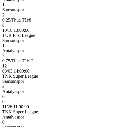
1
Samsunspor
2
0.25/Thua Tài/8
8
10/18 13:00:00
TUR First League
Samsunspor
1
Antalyaspor
3
0.75/Thua Tài/12
12
03/03 14:00:00
TNK Super League
Samsunspor
2
Antalyaspor
0
0
11/26 11:00:00
TNK Super League
Antalyaspor
0