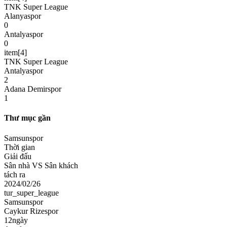
TNK Super League
Alanyaspor
0
Antalyaspor
0
item[4]
TNK Super League
Antalyaspor
2
Adana Demirspor
1
Thư mục gần
Samsunspor
Thời gian
Giải đấu
Sân nhà VS Sân khách
tách ra
2024/02/26
tur_super_league
Samsunspor
Caykur Rizespor
12ngày