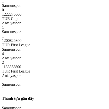
1
Samsunspor
0
1222275600
TUR Cup
Antalyaspor
1
Samsunspor
1
1200826800
TUR First League
Samsunspor
4
Antalyaspor
2
1188838800
TUR First League
Antalyaspor
1
Samsunspor
1
Thành tựu gần đây
Samsunspor