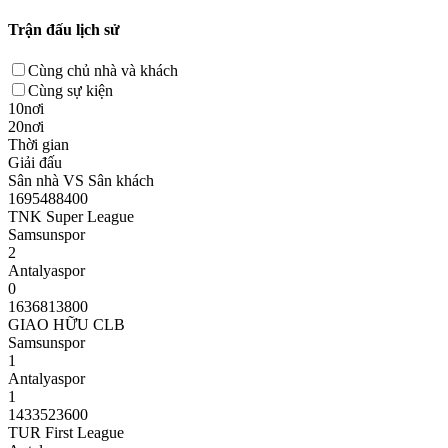
Trận đấu lịch sử
Cùng chủ nhà và khách
Cùng sự kiện
10nơi
20nơi
Thời gian
Giải đấu
Sân nhà VS Sân khách
1695488400
TNK Super League
Samsunspor
2
Antalyaspor
0
1636813800
GIAO HỮU CLB
Samsunspor
1
Antalyaspor
1
1433523600
TUR First League