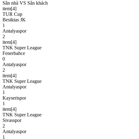
Sân nhà VS Sân khách
item[4]
TUR Cup
Besiktas JK
1
Antalyaspor
2
item[4]
TNK Super League
Fenerbahce
0
Antalyaspor
2
item[4]
TNK Super League
Antalyaspor
1
Kayserispor
1
item[4]
TNK Super League
Sivasspor
2
Antalyaspor
1