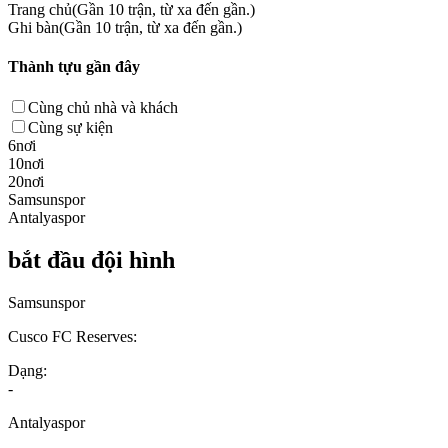
Trang chủ(Gần 10 trận, từ xa đến gần.)
Ghi bàn(Gần 10 trận, từ xa đến gần.)
Thành tựu gần đây
Cùng chủ nhà và khách
Cùng sự kiện
6nơi
10nơi
20nơi
Samsunspor
Antalyaspor
bắt đầu đội hình
Samsunspor
Cusco FC Reserves:
Dạng:
-
Antalyaspor