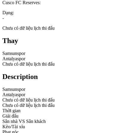
Cusco FC Reserves:
Dạng:
-
Chưa có dữ liệu lịch thi đấu
Thay
Samsunspor
Antalyaspor
Chưa có dữ liệu lịch thi đấu
Description
Samsunspor
Antalyaspor
Chưa có dữ liệu lịch thi đấu
Chưa có dữ liệu lịch thi đấu
Thời gian
Giải đấu
Sân nhà VS Sân khách
Kèo/Tài xỉu
Phạt góc