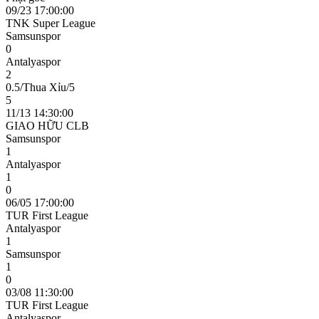
09/23 17:00:00
TNK Super League
Samsunspor
0
Antalyaspor
2
0.5/Thua Xỉu/5
5
11/13 14:30:00
GIAO HỮU CLB
Samsunspor
1
Antalyaspor
1
0
06/05 17:00:00
TUR First League
Antalyaspor
1
Samsunspor
1
0
03/08 11:30:00
TUR First League
Antalyaspor