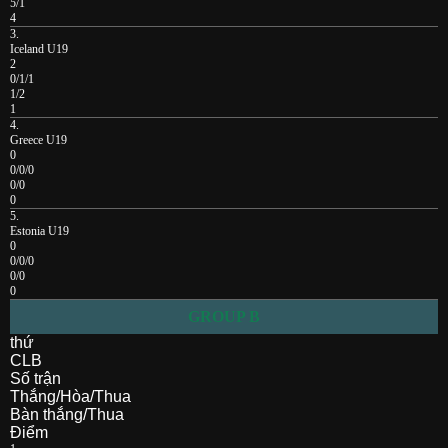
5/1
4
3.
Iceland U19
2
0/1/1
1/2
1
4.
Greece U19
0
0/0/0
0/0
0
5.
Estonia U19
0
0/0/0
0/0
0
GROUP B
thứ
CLB
Số trận
Thắng/Hòa/Thua
Bàn thắng/Thua
Điểm