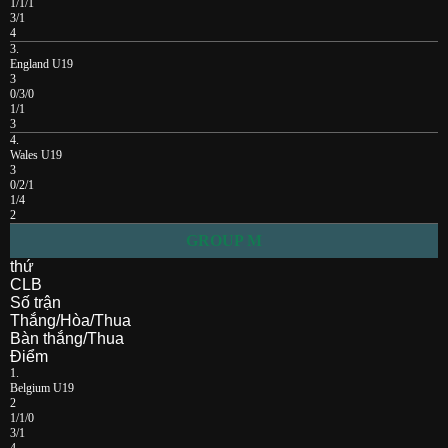
1/1/1
3/1
4
3.
England U19
3
0/3/0
1/1
3
4.
Wales U19
3
0/2/1
1/4
2
GROUP M
thứ
CLB
Số trận
Thắng/Hòa/Thua
Bàn thắng/Thua
Điểm
1.
Belgium U19
2
1/1/0
3/1
4