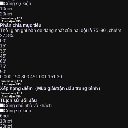
Cùng sự kiện
10nơi
20nơi
luxembourg U19
Azerbaijan U19
Phân chia mục tiêu
Thời gian ghi bàn dễ dàng nhất của hai đội là 75'-90', chiếm
27,3%.
00’
15’
30’
45’
60’
75’
90’
0:00
0:15
0:30
0:45
1:00
1:15
1:30
luxembourg U19
Azerbaijan U19
Xếp hạng điểm（Mùa giải/trận đấu trung bình）
luxembourg U19
Azerbaijan U19
TLịch sử đối đầu
Cùng chủ nhà và khách
Cùng sự kiện
6nơi
10nơi
20nơi