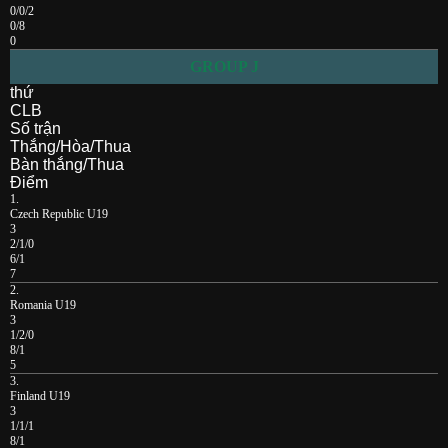
0/0/2
0/8
0
GROUP J
thứ
CLB
Số trận
Thắng/Hòa/Thua
Bàn thắng/Thua
Điểm
1.
Czech Republic U19
3
2/1/0
6/1
7
2.
Romania U19
3
1/2/0
8/1
5
3.
Finland U19
3
1/1/1
8/1