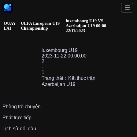
luxembourg U19 VS
QUAY
UEFA European U19
Azerbaijan U19 00:00
LẠI
Championship
22/11/2023
luxembourg U19
2023-11-22 00:00:00
2
-
1
Trạng thái：Kết thúc trận
Azerbaijan U19
Phòng trò chuyện
Phát trực tiếp
Lịch sử đối đầu