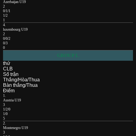
Azerbaijan U19
2
0/1/1
1/2
1
4.
luxembourg U19
2
0/0/2
0/3
0
GROUP L
thứ
CLB
Số trận
Thắng/Hòa/Thua
Bàn thắng/Thua
Điểm
1.
Austria U19
3
1/2/0
1/0
5
2.
Montenegro U19
3