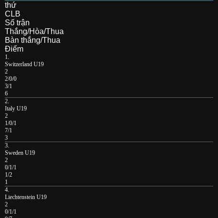
thứ
CLB
Số trận
Thắng/Hòa/Thua
Bàn thắng/Thua
Điểm
1.
Switzerland U19
2
2/0/0
3/1
6
2.
Italy U19
2
1/0/1
7/1
3
3.
Sweden U19
2
0/1/1
1/2
1
4.
Liechtenstein U19
2
0/1/1