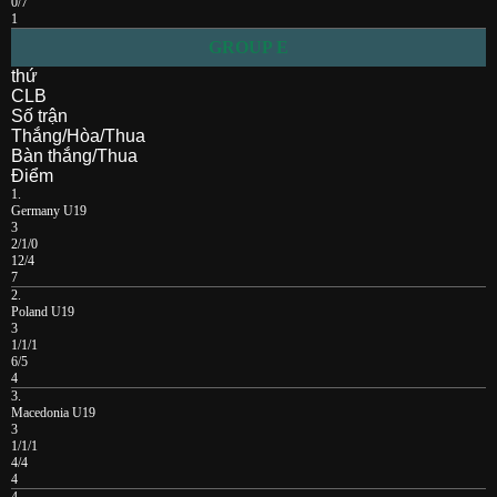
0/7
1
GROUP E
thứ
CLB
Số trận
Thắng/Hòa/Thua
Bàn thắng/Thua
Điểm
1.
Germany U19
3
2/1/0
12/4
7
2.
Poland U19
3
1/1/1
6/5
4
3.
Macedonia U19
3
1/1/1
4/4
4
4.