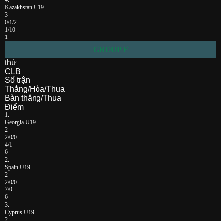
Kazakhstan U19
3
0/1/2
1/10
1
GROUP F
thứ
CLB
Số trận
Thắng/Hòa/Thua
Bàn thắng/Thua
Điểm
1.
Georgia U19
2
2/0/0
4/1
6
2.
Spain U19
2
2/0/0
7/0
6
3.
Cyprus U19
2