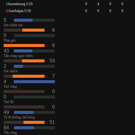
luxembourg U19
0
4
0
0
Azerbaijan U19
6
0
0
0
5
Sút chính xác
6
0
Phạt góc
6
43
Tấn công nguy hiểm
53
2
Sút chệch
7
4
Thẻ vàng
0
0
Thẻ đỏ
0
49
Tỷ lệ khống chế bóng
51
84
Tấn công