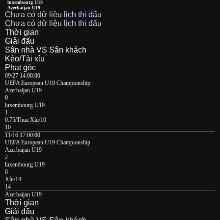
luxembourg U19
Azerbaijan U19
Chưa có dữ liệu lịch thi đấu
Chưa có dữ liệu lịch thi đấu
Thời gian
Giải đấu
Sân nhà VS Sân khách
Kèo/Tài xỉu
Phạt góc
09/27 14:00:00
UEFA European U19 Championship
Azerbaijan U19
0
luxembourg U19
1
0.75/Thua Xỉu/10
10
11/16 17:00:00
UEFA European U19 Championship
Azerbaijan U19
2
luxembourg U19
0
Xỉu/14
14
Azerbaijan U19
Thời gian
Giải đấu