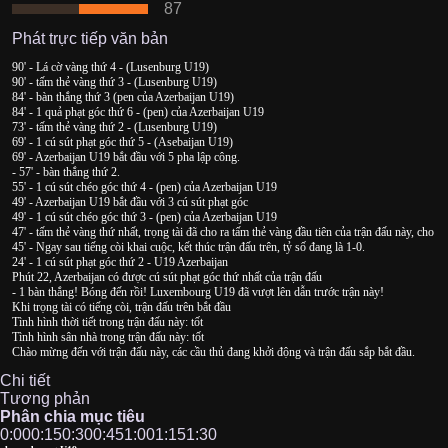
87
Phát trực tiếp văn bản
90' - Lá cờ vàng thứ 4 - (Lusenburg U19)
90' - tấm thẻ vàng thứ 3 - (Lusenburg U19)
84' - bàn thắng thứ 3 (pen của Azerbaijan U19)
84' - 1 quả phạt góc thứ 6 - (pen) của Azerbaijan U19
73' - tấm thẻ vàng thứ 2 - (Lusenburg U19)
69' - 1 cú sút phạt góc thứ 5 - (Asebaijan U19)
69' - Azerbaijan U19 bắt đầu với 5 pha lập công.
- 57' - bàn thắng thứ 2.
55' - 1 cú sút chéo góc thứ 4 - (pen) của Azerbaijan U19
49' - Azerbaijan U19 bắt đầu với 3 cú sút phạt góc
49' - 1 cú sút chéo góc thứ 3 - (pen) của Azerbaijan U19
47' - tấm thẻ vàng thứ nhất, trọng tài đã cho ra tấm thẻ vàng đầu tiên của trận đấu này, cho
45' - Ngay sau tiếng còi khai cuộc, kết thúc trận đấu trên, tỷ số đang là 1-0.
24' - 1 cú sút phạt góc thứ 2 - U19 Azerbaijan
Phút 22, Azerbaijan có được cú sút phạt góc thứ nhất của trận đấu
- 1 bàn thắng! Bóng đến rồi! Luxembourg U19 đã vượt lên dẫn trước trận này!
Khi trọng tài có tiếng còi, trận đấu trên bắt đầu
Tình hình thời tiết trong trận đấu này: tốt
Tình hình sân nhà trong trận đấu này: tốt
Chào mừng đến với trận đấu này, các cầu thủ đang khởi động và trận đấu sắp bắt đầu.
Chi tiết
Tương phản
Phân chia mục tiêu
0:00
0:15
0:30
0:45
1:00
1:15
1:30