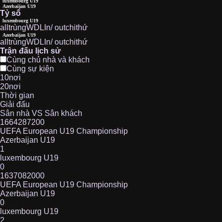
luxembourg U19
Azerbaijan U19
Tỷ số
luxembourg U19
all
trùng
W
D
L
In/ out
chi
thứ
Azerbaijan U19
all
trùng
W
D
L
In/ out
chi
thứ
Trận đấu lịch sử
Cùng chủ nhà và khách
Cùng sự kiện
10nơi
20nơi
Thời gian
Giải đấu
Sân nhà VS Sân khách
1664287200
UEFA European U19 Championship
Azerbaijan U19
1
luxembourg U19
0
1637082000
UEFA European U19 Championship
Azerbaijan U19
0
luxembourg U19
2