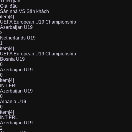
Thời gian
Giải đấu
Sân nhà VS Sân khách
item[4]
UEFA European U19 Championship
Azerbaijan U19
2
Netherlands U19
1
item[4]
UEFA European U19 Championship
Bosnia U19
0
Azerbaijan U19
0
item[4]
INT FRL
Azerbaijan U19
0
Albania U19
0
item[4]
INT FRL
Azerbaijan U19
2