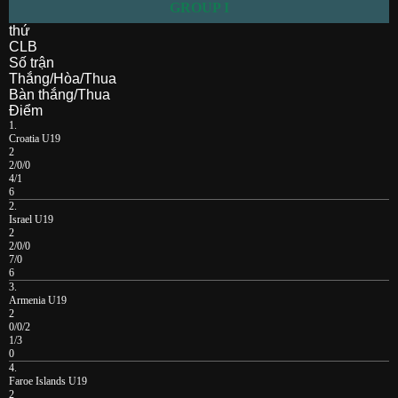
GROUP I
thứ
CLB
Số trận
Thắng/Hòa/Thua
Bàn thắng/Thua
Điểm
1.
Croatia U19
2
2/0/0
4/1
6
2.
Israel U19
2
2/0/0
7/0
6
3.
Armenia U19
2
0/0/2
1/3
0
4.
Faroe Islands U19
2