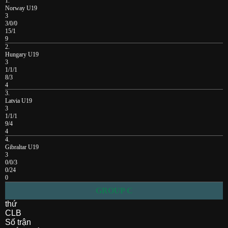
1.
Norway U19
3
3/0/0
15/1
9
2.
Hungary U19
3
1/1/1
8/3
4
3.
Latvia U19
3
1/1/1
9/4
4
4.
Gibraltar U19
3
0/0/3
0/24
0
GROUP C
thứ
CLB
Số trận