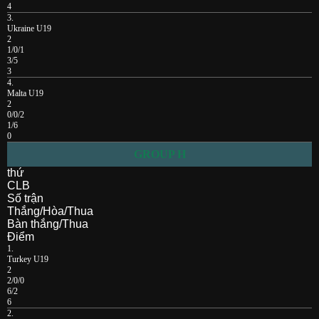
4
3.
Ukraine U19
2
1/0/1
3/5
3
4.
Malta U19
2
0/0/2
1/6
0
GROUP H
thứ
CLB
Số trận
Thắng/Hòa/Thua
Bàn thắng/Thua
Điểm
1.
Turkey U19
2
2/0/0
6/2
6
2.