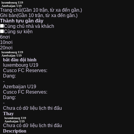
luxembourg U19
Azerbaijan U19
Trang chủ(Gần 10 trận, từ xa đến gần.)
Ghi bàn(Gần 10 trận, từ xa đến gần.)
Thành tựu gần đây
Cùng chủ nhà và khách
Cùng sự kiện
6nơi
10nơi
20nơi
luxembourg U19
Azerbaijan U19
bắt đầu đội hình
luxembourg U19
Cusco FC Reserves:
Dạng:
-
Azerbaijan U19
Cusco FC Reserves:
Dạng:
-
Chưa có dữ liệu lịch thi đấu
Thay
luxembourg U19
Azerbaijan U19
Chưa có dữ liệu lịch thi đấu
Description