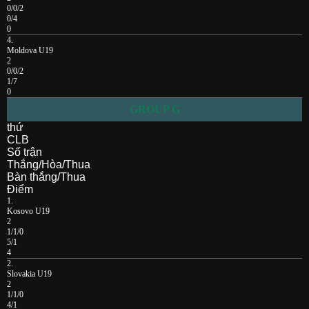
0/0/2
0/4
0
4.
Moldova U19
2
0/0/2
1/7
0
GROUP G
thứ
CLB
Số trận
Thắng/Hòa/Thua
Bàn thắng/Thua
Điểm
1.
Kosovo U19
2
1/1/0
5/1
4
2.
Slovakia U19
2
1/1/0
4/1