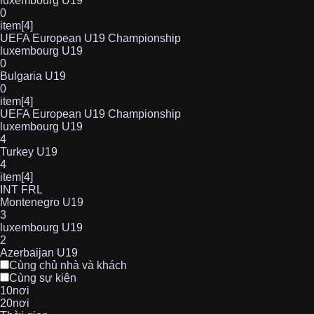
luxembourg U19
0
item[4]
UEFA European U19 Championship
luxembourg U19
0
Bulgaria U19
0
item[4]
UEFA European U19 Championship
luxembourg U19
4
Turkey U19
4
item[4]
INT FRL
Montenegro U19
3
luxembourg U19
2
Azerbaijan U19
Cùng chủ nhà và khách
Cùng sự kiện
10nơi
20nơi