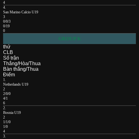
4
4.
San Marino Calcio U19
3
0/0/3
0/19
0
GROUP K
thứ
CLB
Số trận
Thắng/Hòa/Thua
Bàn thắng/Thua
Điểm
1.
Netherlands U19
2
2/0/0
4/1
6
2.
Bosnia U19
2
1/1/0
1/0
4
3.