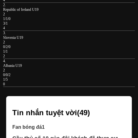
2.
Republic of Ireland U19
2
1/1/0
3/1
4
3.
Slovenia U19
2
0/2/0
1/1
2
4.
Albania U19
2
0/0/2
1/5
0
Tin nhắn tuyệt vời(49)
Fan bóng đá1