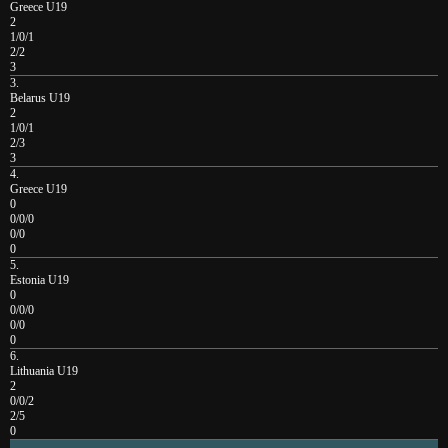
Greece U19
2
1/0/1
2/2
3
3.
Belarus U19
2
1/0/1
2/3
3
4.
Greece U19
0
0/0/0
0/0
0
5.
Estonia U19
0
0/0/0
0/0
0
6.
Lithuania U19
2
0/0/2
2/5
0