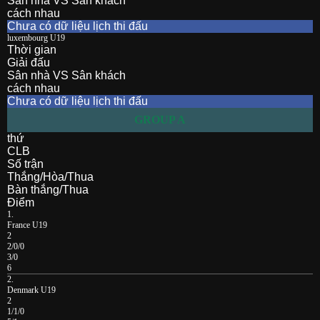
Sân nhà VS Sân khách
cách nhau
Chưa có dữ liệu lịch thi đấu
luxembourg U19
Thời gian
Giải đấu
Sân nhà VS Sân khách
cách nhau
Chưa có dữ liệu lịch thi đấu
GROUP A
thứ
CLB
Số trận
Thắng/Hòa/Thua
Bàn thắng/Thua
Điểm
1.
France U19
2
2/0/0
3/0
6
2.
Denmark U19
2
1/1/0