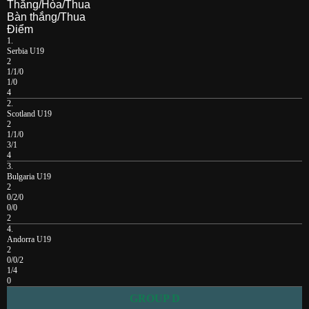
Thắng/Hòa/Thua
Bàn thắng/Thua
Điểm
1.
Serbia U19
2
1/1/0
1/0
4
2.
Scotland U19
2
1/1/0
3/1
4
3.
Bulgaria U19
2
0/2/0
0/0
2
4.
Andorra U19
2
0/0/2
1/4
0
GROUP D