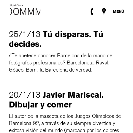
MENÚ
El Hotel
Habitaciones
Tú disparas. Tú
25/1/13
Roca Barcelona
decides.
Spa
Terraza
¿Te apetece conocer Barcelona de la mano de
Lobby & Club
fotógrafos profesionales? Barceloneta, Raval,
Eventos
Gótico, Born.. la Barcelona de verdad.
Promociones
Blog
Javier Mariscal.
ENG
/
ESP
/
DEU
/
FRA
/
CAT
20/1/13
Dibujar y comer
El autor de la mascota de los Juegos Olímpicos de
Barcelona 92, a través de su siempre divertida y
exitosa visión del mundo (marcada por los colores