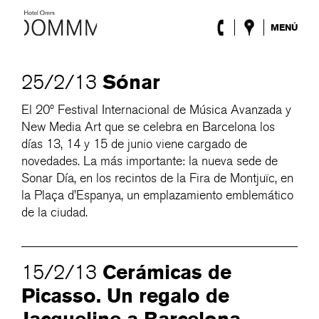
MENÚ
El Hotel
Habitaciones
Sónar
25/2/13
Roca Barcelona
Spa
El 20º Festival Internacional de Música Avanzada y
Terraza
New Media Art que se celebra en Barcelona los
Lobby & Club
días 13, 14 y 15 de junio viene cargado de
Eventos
novedades. La más importante: la nueva sede de
Promociones
Sonar Día, en los recintos de la Fira de Montjuïc, en
Blog
la Plaça d’Espanya, un emplazamiento emblemático
de la ciudad.
ENG
/
ESP
/
DEU
/
FRA
/
CAT
Cerámicas de
15/2/13
Picasso. Un regalo de