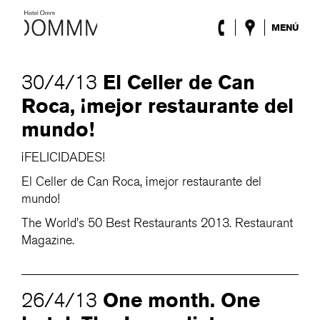
MENÚ
El Hotel
Habitaciones
El Celler de Can
30/4/13
Roca Barcelona
Roca, ¡mejor restaurante del
Spa
Terraza
mundo!
Lobby & Club
Eventos
¡FELICIDADES!
Promociones
El Celler de Can Roca, ¡mejor restaurante del
Blog
mundo!
The World’s 50 Best Restaurants 2013. Restaurant
ENG
/
ESP
/
DEU
/
FRA
/
CAT
Magazine.
One month. One
26/4/13