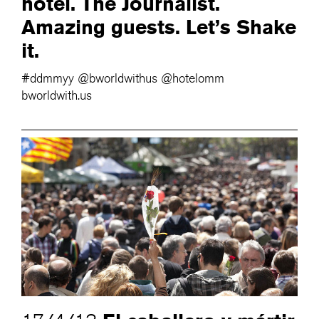
hotel. The Journalist.
Amazing guests. Let’s Shake
it.
#ddmmyy @bworldwithus @hotelomm
bworldwith.us