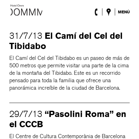
MENÚ
El Hotel
Habitaciones
El Camí del Cel del
31/7/13
Roca Barcelona
Tibidabo
Spa
Terraza
El Camí del Cel del Tibidabo es un paseo de más de
Lobby & Club
500 metros que permite visitar una parte de la cima
Eventos
de la montaña del Tibidabo. Este es un recorrido
Promociones
pensado para toda la familia que ofrece una
Blog
panorámica increíble de la ciudad de Barcelona.
ENG
/
ESP
/
DEU
/
FRA
/
CAT
“Pasolini Roma” en
29/7/13
el CCCB
El Centre de Cultura Contemporània de Barcelona