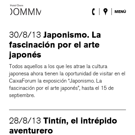
MENÚ
El Hotel
Habitaciones
Japonismo. La
30/8/13
Roca Barcelona
fascinación por el arte
Spa
Terraza
japonés
Lobby & Club
Eventos
Todos aquellos a los que les atrae la cultura
Promociones
japonesa ahora tienen la oportunidad de visitar en el
Blog
CaixaForum la exposición “Japonismo. La
fascinación por el arte japonés”, hasta el 15 de
ENG
/
ESP
/
DEU
/
FRA
/
CAT
septiembre.
Tintín, el intrépido
28/8/13
aventurero