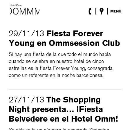
MENÚ
El Hotel
Habitaciones
Fiesta Forever
29/11/13
Roca Barcelona
Young en Ommsession Club
Spa
Terraza
Si hay una fiesta de la que todo el mundo habla
Lobby & Club
cuando se celebra en nuestro hotel de cinco
Eventos
estrellas es la fiesta Forever Young, consagrada
Promociones
como un referente en la noche barcelonesa.
Blog
ENG
/
ESP
/
DEU
/
FRA
/
CAT
The Shopping
27/11/13
Night presenta… ¡Fiesta
Belvedere en el Hotel Omm!