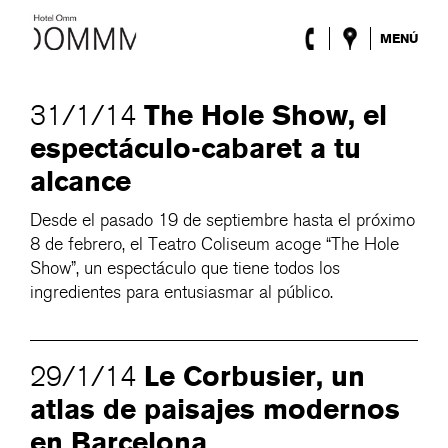
MENÚ
El Hotel
Habitaciones
The Hole Show, el
31/1/14
Roca Barcelona
espectáculo-cabaret a tu
Spa
Terraza
alcance
Lobby & Club
Eventos
Desde el pasado 19 de septiembre hasta el próximo
Promociones
8 de febrero, el Teatro Coliseum acoge “The Hole
Blog
Show”, un espectáculo que tiene todos los
ingredientes para entusiasmar al público.
ENG
/
ESP
/
DEU
/
FRA
/
CAT
Le Corbusier, un
29/1/14
atlas de paisajes modernos
en Barcelona