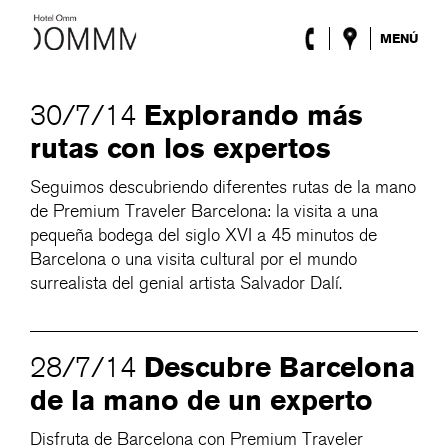
MENÚ
El Hotel
Habitaciones
Explorando más
30/7/14
Roca Barcelona
rutas con los expertos
Spa
Terraza
Seguimos descubriendo diferentes rutas de la mano
Lobby & Club
de Premium Traveler Barcelona: la visita a una
Eventos
pequeña bodega del siglo XVI a 45 minutos de
Promociones
Barcelona o una visita cultural por el mundo
Blog
surrealista del genial artista Salvador Dalí.
ENG
/
ESP
/
DEU
/
FRA
/
CAT
Descubre Barcelona
28/7/14
de la mano de un experto
Disfruta de Barcelona con Premium Traveler