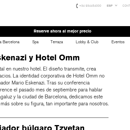
+34 934454000
ESP
CONT
Reserve ahora al mejor precio
a Barcelona
Spa
Terraza
Lobby & Club
Eventos
skenazi y Hotel Omm
l en nuestro hotel. El diseño transmite, crea
acios. La identidad corporativa de Hotel Omm no
eñador Mario Eskenazi. Tras su conferencia
rence el pasado mes de septiembre para hablar
agaluz y la ciudad de Barcelona, dedicamos este
más sobre su figura, tan importante para nosotros.
riador búlgaro Tzvetan