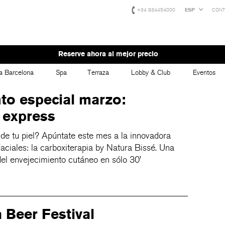
+34 934454000
ESP
CONT
Reserve ahora al mejor precio
a Barcelona
Spa
Terraza
Lobby & Club
Eventos
to especial marzo:
l express
 de tu piel? Apúntate este mes a la innovadora
aciales: la carboxiterapia by Natura Bissé. Una
el envejecimiento cutáneo en sólo 30’
 Beer Festival