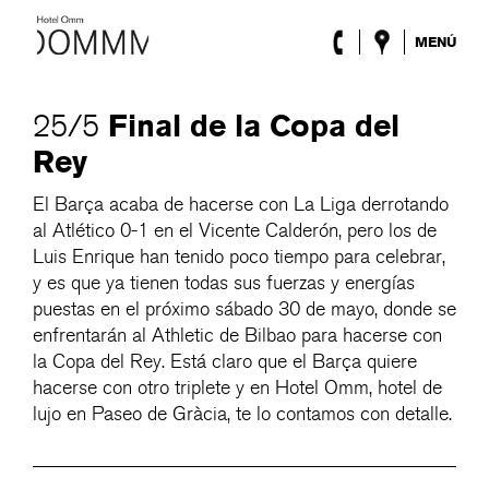
MENÚ
El Hotel
Habitaciones
Final de la Copa del
25/5
Roca Barcelona
Rey
Spaciomm
Piscina y terraza
El Barça acaba de hacerse con La Liga derrotando
Night Club
al Atlético 0-1 en el Vicente Calderón, pero los de
Eventos
Luis Enrique han tenido poco tiempo para celebrar,
Blog
y es que ya tienen todas sus fuerzas y energías
puestas en el próximo sábado 30 de mayo, donde se
ENG
/
ESP
/
FRA
/
CAT
enfrentarán al Athletic de Bilbao para hacerse con
la Copa del Rey. Está claro que el Barça quiere
hacerse con otro triplete y en Hotel Omm, hotel de
lujo en Paseo de Gràcia, te lo contamos con detalle.