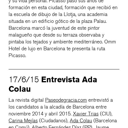
y su vida personal. Picasso pasó sus años de
formación en esta ciudad, formación que recibió en
la escuela de dibujo de la Llotja, una academia
situada en un edificio gótico de la plaza Palau.
Barcelona marcó la juventud de este pintor
malagueño que desde su terraza observaba y
pintaba los tejados y ambiente mediterráneo. Omm
Hotel de lujo en Barcelona te presenta la ruta
Picasso.
Entrevista Ada
17/6/15
Colau
La revista digital
Paseodegracia.com
entrevistó a
los candidatos a la alcadía de Barcelona entre
noviembre 2014 y abril 2015.
Xavier Trias
(CIU),
Carina Mejías
(Ciudadanos),
Ada Colau
(Barcelona
en Comú),
Alberto Fernández Díaz
(PP),
Jaume