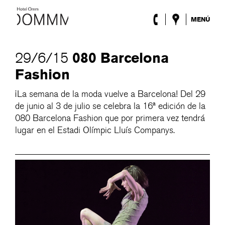
MENÚ
El Hotel
Habitaciones
080 Barcelona
29/6/15
Roca Barcelona
Fashion
Spa
Terraza
¡La semana de la moda vuelve a Barcelona! Del 29
Lobby & Club
de junio al 3 de julio se celebra la 16ª edición de la
Eventos
080 Barcelona Fashion que por primera vez tendrá
Promociones
lugar en el Estadi Olímpic Lluís Companys.
Blog
ENG
/
ESP
/
DEU
/
FRA
/
CAT