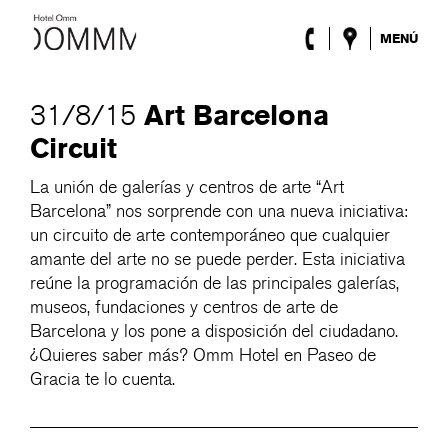
MENÚ
El Hotel
Habitaciones
Art Barcelona
31/8/15
Roca Barcelona
Circuit
Spa
Terraza
La unión de galerías y centros de arte “Art
Lobby & Club
Barcelona” nos sorprende con una nueva iniciativa:
Eventos
un circuito de arte contemporáneo que cualquier
Promociones
amante del arte no se puede perder. Esta iniciativa
Blog
reúne la programación de las principales galerías,
museos, fundaciones y centros de arte de
ENG
/
ESP
/
DEU
/
FRA
/
CAT
Barcelona y los pone a disposición del ciudadano.
¿Quieres saber más? Omm Hotel en Paseo de
Gracia te lo cuenta.