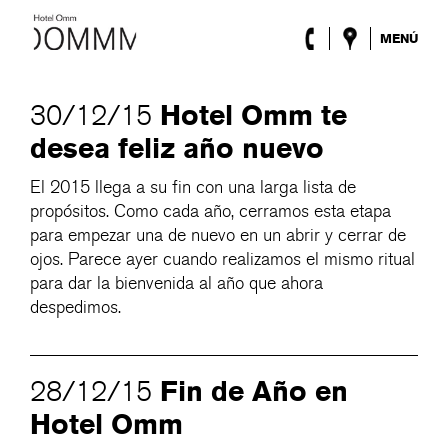
MENÚ
El Hotel
Habitaciones
Hotel Omm te
30/12/15
Roca Barcelona
desea feliz año nuevo
Spa
Terraza
El 2015 llega a su fin con una larga lista de
Lobby & Club
propósitos. Como cada año, cerramos esta etapa
Eventos
para empezar una de nuevo en un abrir y cerrar de
Promociones
ojos. Parece ayer cuando realizamos el mismo ritual
Blog
para dar la bienvenida al año que ahora
despedimos.
ENG
/
ESP
/
DEU
/
FRA
/
CAT
Fin de Año en
28/12/15
Hotel Omm