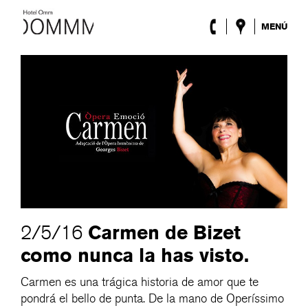
MENÚ
El Hotel
Habitaciones
Roca Barcelona
Spa
Terraza
Lobby & Club
Eventos
Promociones
Blog
ENG
/
ESP
/
DEU
/
FRA
/
CAT
Carmen de Bizet
2/5/16
como nunca la has visto.
Carmen es una trágica historia de amor que te
pondrá el bello de punta. De la mano de Operíssimo