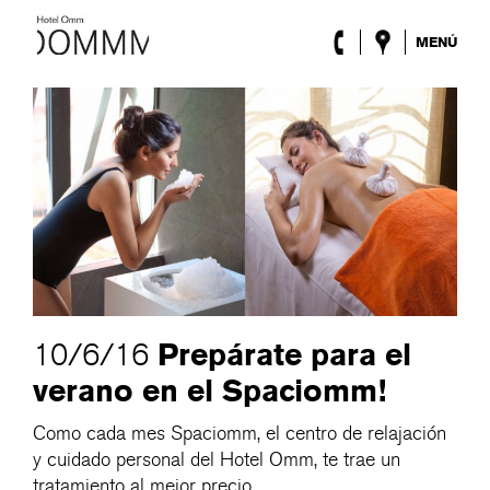
MENÚ
El Hotel
Habitaciones
Roca Barcelona
Spa
Terraza
Lobby & Club
Eventos
Promociones
Blog
ENG
/
ESP
/
DEU
/
FRA
/
CAT
Prepárate para el
10/6/16
verano en el Spaciomm!
Como cada mes Spaciomm, el centro de relajación
y cuidado personal del Hotel Omm, te trae un
tratamiento al mejor precio.