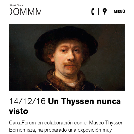
MENÚ
El Hotel
Habitaciones
Roca Barcelona
Spa
Terraza
Lobby & Club
Eventos
Promociones
Blog
ENG
/
ESP
/
DEU
/
FRA
/
CAT
Un Thyssen nunca
14/12/16
visto
CaixaForum en colaboración con el Museo Thyssen
Bornemisza, ha preparado una exposición muy