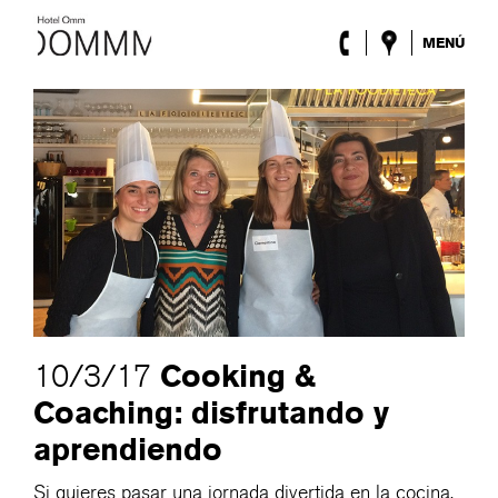
MENÚ
El Hotel
Habitaciones
Roca Barcelona
Spa
Terraza
Lobby & Club
Eventos
Promociones
Blog
ENG
/
ESP
/
DEU
/
FRA
/
CAT
Cooking &
10/3/17
Coaching: disfrutando y
aprendiendo
Si quieres pasar una jornada divertida en la cocina,