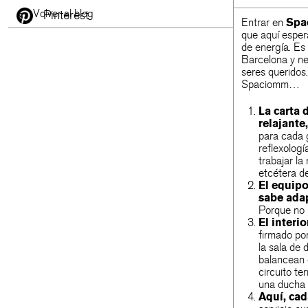
Volver al blog
Pinterest
Entrar en
Spa
que aquí esper
de energía. Es 
Barcelona y nec
seres queridos
Spaciomm…
La carta 
relajante
para cada 
reflexologí
trabajar la
etcétera d
El equipo
sabe ada
Porque no 
El interi
firmado por
la sala de
balancean c
circuito te
una ducha
Aquí, ca