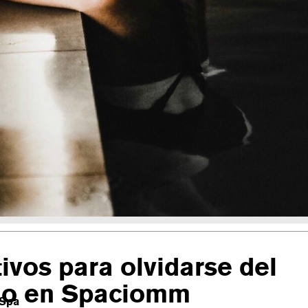
ivos para olvidarse del
o en Spaciomm
Spa