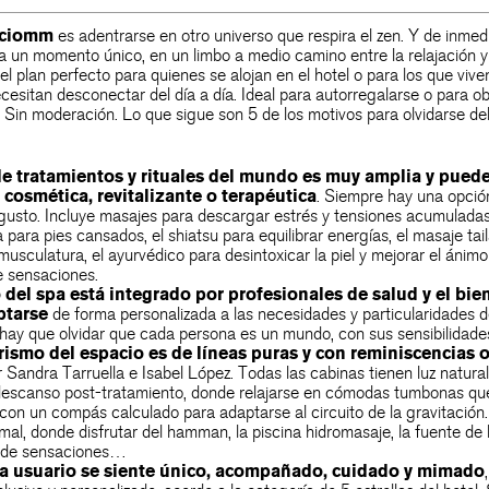
ciomm
es adentrarse en otro universo que respira el zen. Y de inmed
a un momento único, en un limbo a medio camino entre la relajación y
el plan perfecto para quienes se alojan en el hotel o para los que vive
esitan desconectar del día a día. Ideal para autorregalarse o para ob
. Sin moderación. Lo que sigue son 5 de los motivos para olvidarse d
de tratamientos y rituales del mundo es muy amplia y puede
, cosmética, revitalizante o terapéutica
. Siempre hay una opció
gusto. Incluye masajes para descargar estrés y tensiones acumuladas,
a para pies cansados, el shiatsu para equilibrar energías, el masaje ta
 musculatura, el ayurvédico para desintoxicar la piel y mejorar el áni
e sensaciones.
 del spa
está integrado por profesionales de salud y el bie
ptarse
de forma personalizada a las necesidades y particularidades 
hay que olvidar que cada persona es un mundo, con sus sensibilidades 
orismo del espacio es de líneas puras y con reminiscencias o
 Sandra Tarruella e Isabel López. Todas las cabinas tienen luz natur
 descanso post-tratamiento, donde relajarse en cómodas tumbonas qu
on un compás calculado para adaptarse al circuito de la gravitación. 
rmal, donde disfrutar del hamman, la piscina hidromasaje, la fuente de h
 de sensaciones…
da usuario se siente único, acompañado, cuidado y mimado