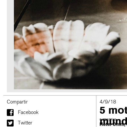
Compartir
4/9/18
5 mot
Facebook
mund
CATEGORÍAS
Twitter
Hotel Omm
,