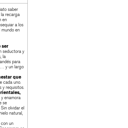
iato saber
 la recarga
n en
sequiar a los
el mundo en
 ser
n seductora y
 la
ilandés para
mo… y un largo
nestar que
de cada uno.
y requisitos.
rientales,
al y enamora
e se
Sin olvidar el
ielo natural,
, con un