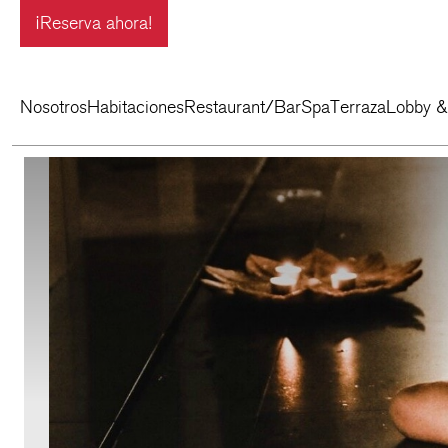
¡Reserva ahora!
Nosotros
Habitaciones
Restaurant/Bar
Spa
Terraza
Lobby &