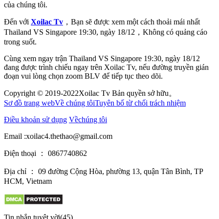
của chúng tôi.
Đến với
Xoilac Tv
，Bạn sẽ được xem một cách thoải mái nhất
Thailand VS Singapore 19:30, ngày 18/12，Không có quảng cáo
trong suốt.
Cùng xem ngay trận Thailand VS Singapore 19:30, ngày 18/12
đang được trình chiếu ngay trên Xoilac Tv, nếu đường truyền gián
đoạn vui lòng chọn zoom BLV để tiếp tục theo dõi.
Copyright © 2019-2022Xoilac Tv Bản quyền sở hữu。
Sơ đồ trang web
Về chúng tôi
Tuyên bố từ chối trách nhiệm
Điều khoản sử dụng
Vềchúng tôi
Email :
xoilac4.thethao@gmail.com
Điện thoại ： 0867740862
Địa chỉ ： 09 đường Cộng Hòa, phường 13, quận Tân Bình, TP
HCM, Vietnam
Tin nhắn tuyệt vời(45)