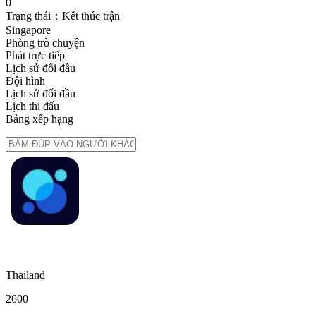
0
Trạng thái：Kết thúc trận
Singapore
Phòng trò chuyện
Phát trực tiếp
Lịch sử đối đầu
Đội hình
Lịch sử đối đầu
Lịch thi đấu
Bảng xếp hạng
Thailand
2
6
0
0