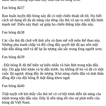
Fan bóng đá37
Ban huấn luyện đội bóng này đã có một chiến thuật rất tốt. Họ biết
cách sử dụng tối đa tài năng của từng cầu thủ và tạo ra một đội hình
mạnh mẽ. Điều này thực sự giúp họ chiến thắng trận đấu này.
Fan bóng đá38
Các cầu thủ đã chơi với tình yêu và đam mê với môn thể thao này.
Những pha tranh chấp và đôi công đầy quyết liệt đã tạo nên một
trận đấu đáng nhớ và để lại ấn tượng sâu sắc trong lòng người xem.
Fan bóng đá39
. Đội bóng B đã thể hiện sự kiên nhẫn và bản lĩnh trong trận đấu
này. Dù gặp khó khăn và bị dẫn trước, họ không từ bỏ và đã có một
cuộc lội ngược dòng đầy ấn tượng. Khả năng chiến đấu và tinh thần
đồng đội của đội bóng B thật đáng khen ngợi.
Fan bóng đá40
Thật tuyệt vời khi thấy cầu thủ trẻ có cơ hội trình diễn tài năng của
mình trong trận đấu này. Đây là nền tảng tốt cho sự phát triển của
bóng đá Việt Nam.