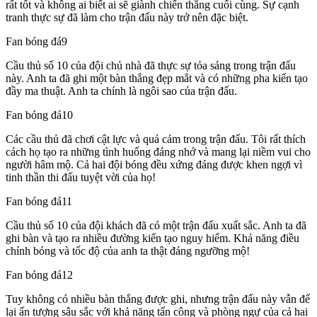
rất tốt và không ai biết ai sẽ giành chiến thắng cuối cùng. Sự cạnh
tranh thực sự đã làm cho trận đấu này trở nên đặc biệt.
Fan bóng đá9
Cầu thủ số 10 của đội chủ nhà đã thực sự tỏa sáng trong trận đấu
này. Anh ta đã ghi một bàn thắng đẹp mắt và có những pha kiến tạo
đầy ma thuật. Anh ta chính là ngôi sao của trận đấu.
Fan bóng đá10
Các cầu thủ đã chơi cật lực và quả cảm trong trận đấu. Tôi rất thích
cách họ tạo ra những tình huống đáng nhớ và mang lại niềm vui cho
người hâm mộ. Cả hai đội bóng đều xứng đáng được khen ngợi vì
tinh thần thi đấu tuyệt vời của họ!
Fan bóng đá11
Cầu thủ số 10 của đội khách đã có một trận đấu xuất sắc. Anh ta đã
ghi bàn và tạo ra nhiều đường kiến tạo nguy hiểm. Khả năng điều
chỉnh bóng và tốc độ của anh ta thật đáng ngưỡng mộ!
Fan bóng đá12
Tuy không có nhiều bàn thắng được ghi, nhưng trận đấu này vẫn để
lại ấn tượng sâu sắc với khả năng tấn công và phòng ngự của cả hai