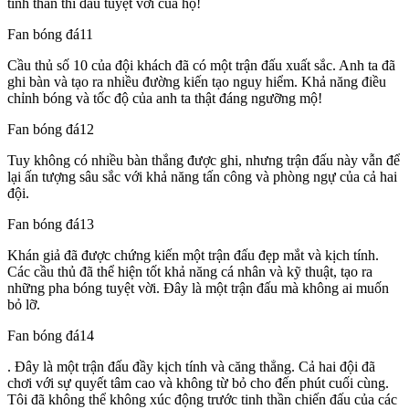
tinh thần thi đấu tuyệt vời của họ!
Fan bóng đá11
Cầu thủ số 10 của đội khách đã có một trận đấu xuất sắc. Anh ta đã
ghi bàn và tạo ra nhiều đường kiến tạo nguy hiểm. Khả năng điều
chỉnh bóng và tốc độ của anh ta thật đáng ngưỡng mộ!
Fan bóng đá12
Tuy không có nhiều bàn thắng được ghi, nhưng trận đấu này vẫn để
lại ấn tượng sâu sắc với khả năng tấn công và phòng ngự của cả hai
đội.
Fan bóng đá13
Khán giả đã được chứng kiến một trận đấu đẹp mắt và kịch tính.
Các cầu thủ đã thể hiện tốt khả năng cá nhân và kỹ thuật, tạo ra
những pha bóng tuyệt vời. Đây là một trận đấu mà không ai muốn
bỏ lỡ.
Fan bóng đá14
. Đây là một trận đấu đầy kịch tính và căng thẳng. Cả hai đội đã
chơi với sự quyết tâm cao và không từ bỏ cho đến phút cuối cùng.
Tôi đã không thể không xúc động trước tinh thần chiến đấu của các