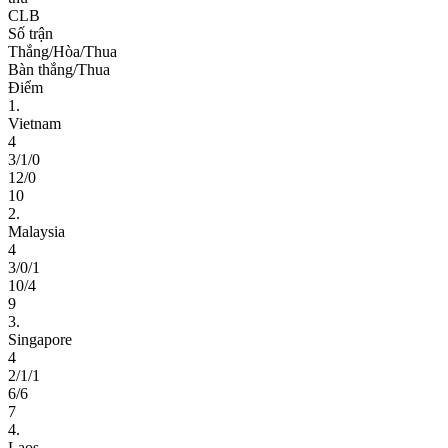
CLB
Số trận
Thắng/Hòa/Thua
Bàn thắng/Thua
Điểm
1.
Vietnam
4
3/1/0
12/0
10
2.
Malaysia
4
3/0/1
10/4
9
3.
Singapore
4
2/1/1
6/6
7
4.
Laos