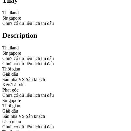
Thay
Thailand
Singapore
Chưa có dữ liệu lịch thi đấu
Description
Thailand
Singapore
Chưa có dữ liệu lịch thi đấu
Chưa có dữ liệu lịch thi đấu
Thời gian
Giải đấu
Sân nhà VS Sân khách
Kèo/Tài xỉu
Phạt góc
Chưa có dữ liệu lịch thi đấu
Singapore
Thời gian
Giải đấu
Sân nhà VS Sân khách
cách nhau
Chưa có dữ liệu lịch thi đấu