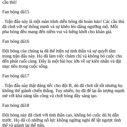
cầu thủ!
Fan bóng đá15
. Trận đấu này là một màn trình diễn bóng đá hoàn hảo! Các cầu thủ
đã chơi với sự thông minh và sự khéo léo đáng ngưỡng mộ. Mỗi
pha bóng đều mang đến niềm vui và hứng khởi cho khán giả.
Fan bóng đá16
Đội bóng của chúng ta đã thể hiện sự tinh thần và sự quyết tâm
trong trận đấu này. Họ đã làm việc chăm chỉ và không bỏ cuộc cho
đến phút cuối cùng. Đây là một bài học lớn về sự kiên nhẫn và đặt
mục tiêu trong cuộc sống.
Fan bóng đá17
. Trận đấu này thật đáng tiếc cho đội B, dù đã chơi rất tốt nhưng họ
không thể giành chiến thắng. Tuy nhiên, họ đã để lại ấn tượng mạnh
mẽ với khả năng tấn công và chơi bóng đầy sáng tạo.
Fan bóng đá18
Đội bóng này đã chơi với tinh thần cao, không bỏ cuộc dù bị dẫn
trước. Họ đã có những nỗ lực không ngừng nghỉ để lật ngược tình
thế và giành lại thế trận.