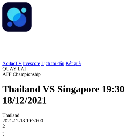
XoilacTV
livescore
Lịch thi đấu
Kết quả
QUAY LẠI
AFF Championship
Thailand VS Singapore 19:30
18/12/2021
Thailand
2021-12-18 19:30:00
2
-