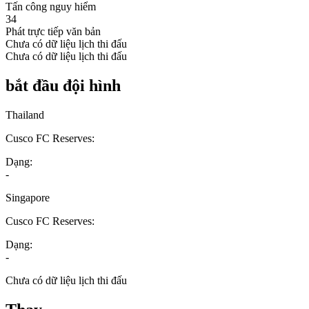
Tấn công nguy hiểm
34
Phát trực tiếp văn bản
Chưa có dữ liệu lịch thi đấu
Chưa có dữ liệu lịch thi đấu
bắt đầu đội hình
Thailand
Cusco FC Reserves:
Dạng:
-
Singapore
Cusco FC Reserves:
Dạng:
-
Chưa có dữ liệu lịch thi đấu