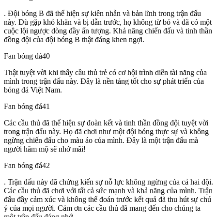
. Đội bóng B đã thể hiện sự kiên nhẫn và bản lĩnh trong trận đấu
này. Dù gặp khó khăn và bị dẫn trước, họ không từ bỏ và đã có một
cuộc lội ngược dòng đầy ấn tượng. Khả năng chiến đấu và tinh thần
đồng đội của đội bóng B thật đáng khen ngợi.
Fan bóng đá40
Thật tuyệt vời khi thấy cầu thủ trẻ có cơ hội trình diễn tài năng của
mình trong trận đấu này. Đây là nền tảng tốt cho sự phát triển của
bóng đá Việt Nam.
Fan bóng đá41
Các cầu thủ đã thể hiện sự đoàn kết và tinh thần đồng đội tuyệt vời
trong trận đấu này. Họ đã chơi như một đội bóng thực sự và không
ngừng chiến đấu cho màu áo của mình. Đây là một trận đấu mà
người hâm mộ sẽ nhớ mãi!
Fan bóng đá42
. Trận đấu này đã chứng kiến sự nỗ lực không ngừng của cả hai đội.
Các cầu thủ đã chơi với tất cả sức mạnh và khả năng của mình. Trận
đấu đầy cảm xúc và không thể đoán trước kết quả đã thu hút sự chú
ý của mọi người. Cảm ơn các cầu thủ đã mang đến cho chúng ta
một trận đấu đáng nhớ.