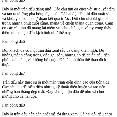
Fan bóng đá5
Đây là một trận đấu đáng nhớ! Các cầu thủ đã chơi với sự quyết tâm
và tạo ra những pha bóng đẹp mắt. Cả hai đội đều thi đấu xuất sắc
và không ai có thể dự đoán kết quả trước. Đội chủ nhà đã ghi bàn
trong những phút cuối cùng, mang về chiến thắng quan trọng. Cảm
ơn các cầu thủ đã mang lại niềm vui cho chúng ta và hy vọng thấy
thêm nhiều trận đấu kịch tính như thế này.
Fan bóng đá6
Đội khách đã có một trận đấu xuất sắc và đáng khen ngợi. Dù
không thành công trong việc ghi bàn, nhưng họ đã chiến đấu đến
phút cuối cùng và không bỏ cuộc. Đó là tinh thần thể thao đích
thực!
Fan bóng đá7
Trận đấu này thực sự là một màn trình diễn đỉnh cao của bóng đá.
Các cầu thủ đã biểu diễn những kỹ thuật điêu luyện và tạo nên
những bàn thắng đẹp mắt. Đây là một trận đấu để nhớ và chúc
mừng cho cả hai đội.
Fan bóng đá8
Đây là trận đấu hấp dẫn nhất mà tôi từng xem. Cả hai đội đều chơi