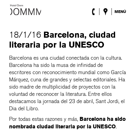
MENÚ
El Hotel
Habitaciones
Barcelona, ciudad
18/1/16
Roca Barcelona
literaria por la UNESCO
Spa
Terraza
Barcelona es una ciudad conectada con la cultura.
Lobby & Club
Barcelona ha sido la musa de infinidad de
Eventos
Promociones
escritores con reconocimiento mundial como García
Blog
Márquez, cuna de grandes y selectas editoriales. Ha
sido madre de multiplicidad de proyectos con la
voluntad de reconocer la literatura. Entre ellos
ENG
/
ESP
/
DEU
/
FRA
/
CAT
destacamos la jornada del 23 de abril, Sant Jordi, el
Dia del Libro.
Barcelona ha sido
Por todas estas razones y más,
nombrada ciudad literaria por la UNESCO
.