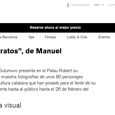
+34 934454000
ESP
CONT
Reserve ahora al mejor precio
a Barcelona
Spa
Terraza
Lobby & Club
Eventos
ratos”, de Manuel
Outumuro presenta en el Palau Robert su
e muestra fotografías de unos 80 personajes
ultura catalana que han posado para el lente de su
rta hasta al público hasta el 26 de febrero del
a visual