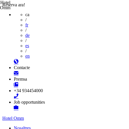
Hotel
Reserva ara!
Omm
ca
/
fr
/
de
/
es
/
en
Contacte
Premsa
+34 934454000
Job opportunities
Hotel Omm
Nosaltres