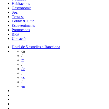
Habitacions
Gastronomia
Spa
Terrassa
Lobby & Club
Esdeveniments
Promocions
Blog
Ubicació
Hotel de 5 estrelles a Barcelona
ca
/
fr
/
de
/
es
/
en