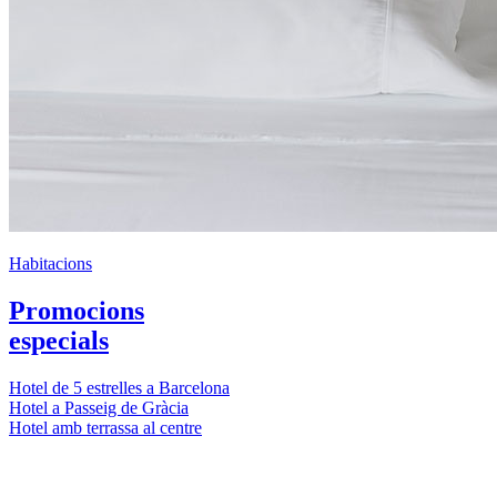
Habitacions
Promocions
especials
Hotel de 5 estrelles a Barcelona
Hotel a Passeig de Gràcia
Hotel amb terrassa al centre