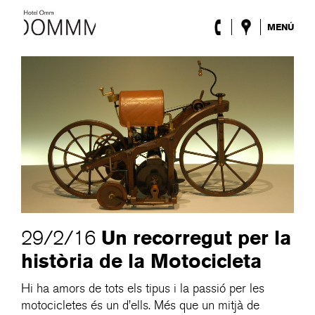
MENÚ
L’Hotel
Habitacions
Roca Barcelona
Spa
Terrassa
Lobby & Club
Esdeveniments
Promocions
Blog
ENG
/
ESP
/
DEU
/
FRA
/
CAT
Un recorregut per la
29/2/16
història de la Motocicleta
Hi ha amors de tots els tipus i la passió per les
motocicletes és un d’ells. Més que un mitjà de