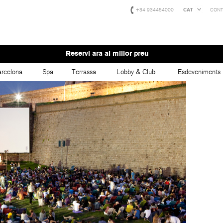
+34 934454000
CAT
CONT
Reservi ara al millor preu
rcelona
Spa
Terrassa
Lobby & Club
Esdeveniments