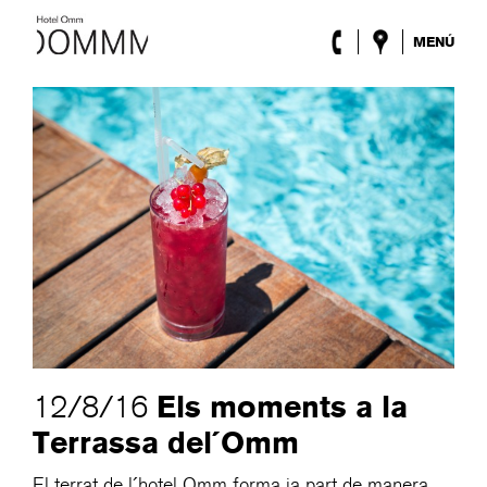
MENÚ
L’Hotel
Habitacions
Roca Barcelona
Spa
Terrassa
Lobby & Club
Esdeveniments
Promocions
Blog
ENG
/
ESP
/
DEU
/
FRA
/
CAT
Els moments a la
12/8/16
Terrassa del´Omm
El terrat de l´hotel Omm forma ja part de manera