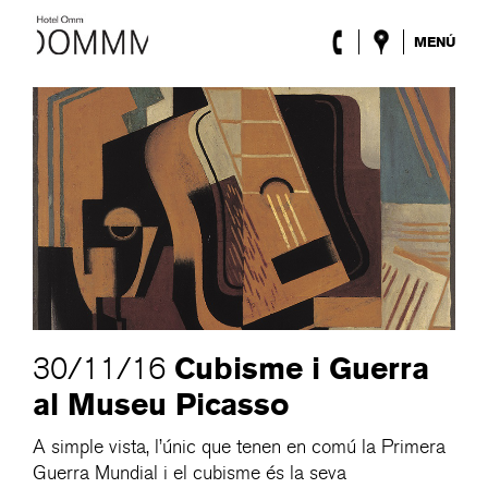
MENÚ
L’Hotel
Habitacions
Roca Barcelona
Spa
Terrassa
Lobby & Club
Esdeveniments
Promocions
Blog
ENG
/
ESP
/
DEU
/
FRA
/
CAT
Cubisme i Guerra
30/11/16
al Museu Picasso
A simple vista, l’únic que tenen en comú la Primera
Guerra Mundial i el cubisme és la seva