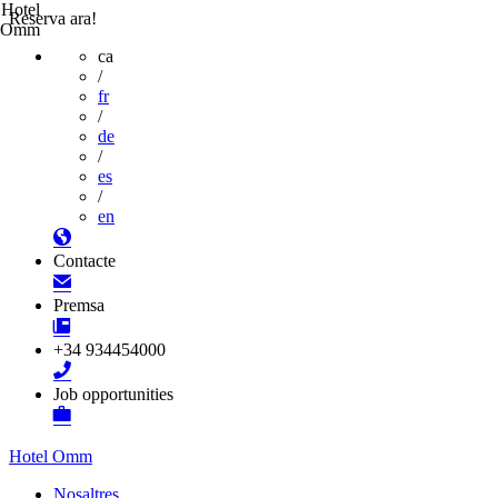
Hotel
Reserva ara!
Omm
ca
/
fr
/
de
/
es
/
en
Contacte
Premsa
+34 934454000
Job opportunities
Hotel Omm
Nosaltres