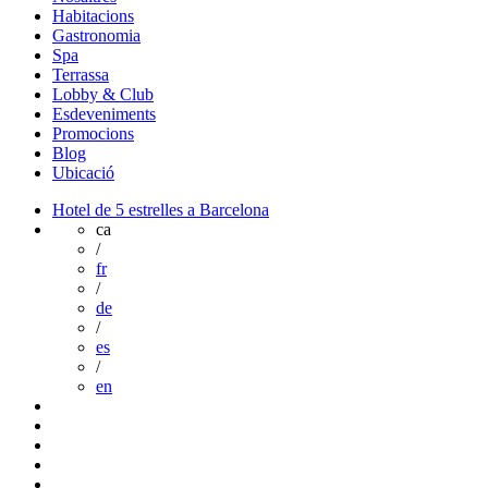
Habitacions
Gastronomia
Spa
Terrassa
Lobby & Club
Esdeveniments
Promocions
Blog
Ubicació
Hotel de 5 estrelles a Barcelona
ca
/
fr
/
de
/
es
/
en