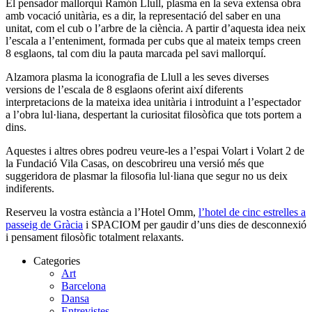
El pensador mallorquí Ramón Llull, plasma en la seva extensa obra
amb vocació unitària, es a dir, la representació del saber en una
unitat, com el cub o l’arbre de la ciència. A partir d’aquesta idea neix
l’escala a l’enteniment, formada per cubs que al mateix temps creen
8 esglaons, tal com diu la pauta marcada pel savi mallorquí.
Alzamora plasma la iconografia de Llull a les seves diverses
versions de l’escala de 8 esglaons oferint així diferents
interpretacions de la mateixa idea unitària i introduint a l’espectador
a l’obra lul·liana, despertant la curiositat filosòfica que tots portem a
dins.
Aquestes i altres obres podreu veure-les a l’espai Volart i Volart 2 de
la Fundació Vila Casas, on descobrireu una versió més que
suggeridora de plasmar la filosofia lul·liana que segur no us deix
indiferents.
Reserveu la vostra estància a l’Hotel Omm,
l’hotel de cinc estrelles a
passeig de Gràcia
i SPACIOM per gaudir d’uns dies de desconnexió
i pensament filosòfic totalment relaxants.
Categories
Art
Barcelona
Dansa
Entrevistes