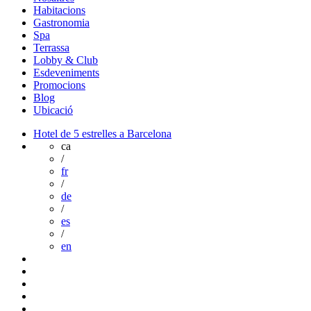
Habitacions
Gastronomia
Spa
Terrassa
Lobby & Club
Esdeveniments
Promocions
Blog
Ubicació
Hotel de 5 estrelles a Barcelona
ca
/
fr
/
de
/
es
/
en