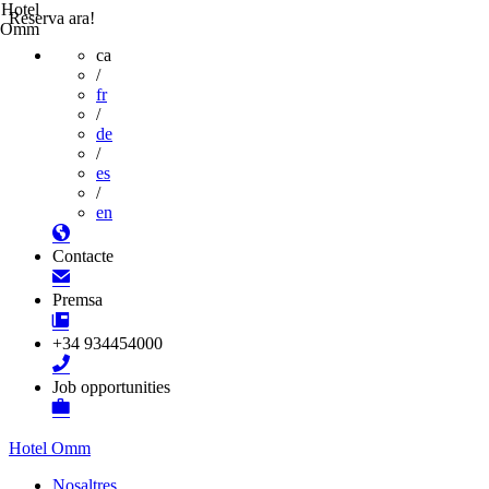
Hotel
Reserva ara!
Omm
ca
/
fr
/
de
/
es
/
en
Contacte
Premsa
+34 934454000
Job opportunities
Hotel Omm
Nosaltres