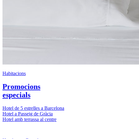
Habitacions
Promocions
especials
Hotel de 5 estrelles a Barcelona
Hotel a Passeig de Gràcia
Hotel amb terrassa al centre