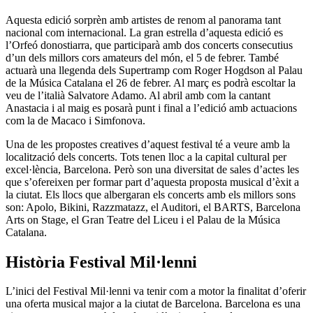
Aquesta edició sorprèn amb artistes de renom al panorama tant
nacional com internacional. La gran estrella d’aquesta edició es
l’Orfeó donostiarra, que participarà amb dos concerts consecutius
d’un dels millors cors amateurs del món, el 5 de febrer. També
actuarà una llegenda dels Supertramp com Roger Hogdson al Palau
de la Música Catalana el 26 de febrer. Al març es podrà escoltar la
veu de l’italià Salvatore Adamo. Al abril amb com la cantant
Anastacia i al maig es posarà punt i final a l’edició amb actuacions
com la de Macaco i Simfonova.
Una de les propostes creatives d’aquest festival té a veure amb la
localització dels concerts. Tots tenen lloc a la capital cultural per
excel·lència, Barcelona. Però son una diversitat de sales d’actes les
que s’ofereixen per formar part d’aquesta proposta musical d’èxit a
la ciutat. Els llocs que albergaran els concerts amb els millors sons
son: Apolo, Bikini, Razzmatazz, el Auditori, el BARTS, Barcelona
Arts on Stage, el Gran Teatre del Liceu i el Palau de la Música
Catalana.
Història Festival Mil·lenni
L’inici del Festival Mil·lenni va tenir com a motor la finalitat d’oferir
una oferta musical major a la ciutat de Barcelona. Barcelona es una