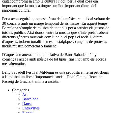
ciutat compromesa amb la cultura i l’oci, per la qual cosa era
important que la música tingués un lloc important dintre del
panorama cultural.
Per a aconseguir-ho, aquesta festa de la música reuneix al voltant de
30 concerts amb un marge temporal de sis mesos. En aquest temps,
Barcelona s’omple de música de tot tipus per a satisfer els gustos de
tots els públics. Així doncs, entre la música que s’interpreta trobem
diferents gèneres musicals com l’indie, el pop i el rock. I, dintre
d’aquests, trobem tonalitats més nostàlgiques, cançons de protesta;
inclús musica comercial o flamenc.
D’aquesta manera, amb la iniciativa de Banc Sabadell l’any
comença i acaba amb música de tot tipus, fins i tot amb els acords
més alternatius.
Banc Sabadell Festival Mil·lenni es una proposta en ferm per donar
a la música un lloc d’importància social. Hotel Omm, l’hotel de
Passeig de Gràcia, t’anima a assistir.
Categories
Art
Barcelona
Dansa
Entrevistes
Esports