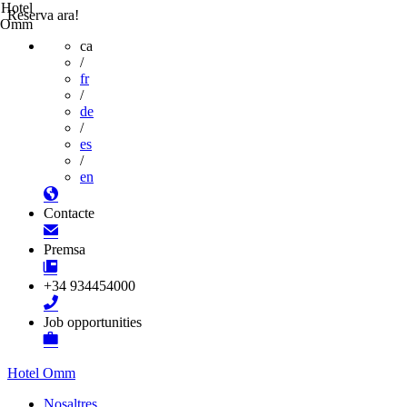
Hotel
Reserva ara!
Omm
ca
/
fr
/
de
/
es
/
en
Contacte
Premsa
+34 934454000
Job opportunities
Hotel Omm
Nosaltres