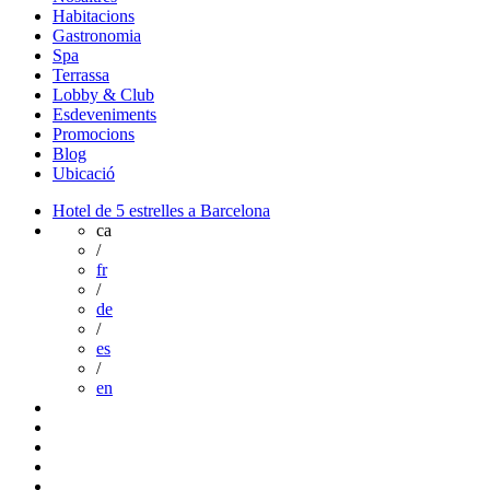
Habitacions
Gastronomia
Spa
Terrassa
Lobby & Club
Esdeveniments
Promocions
Blog
Ubicació
Hotel de 5 estrelles a Barcelona
ca
/
fr
/
de
/
es
/
en