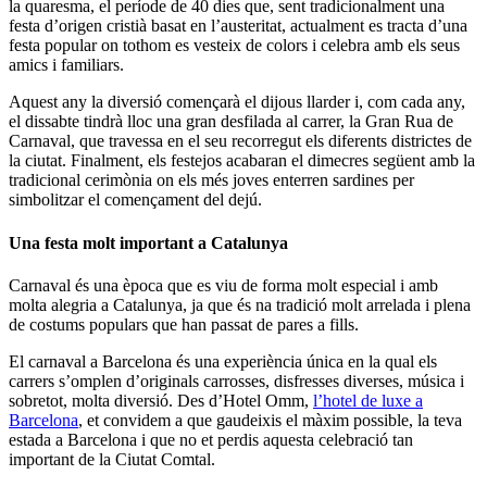
la quaresma, el període de 40 dies que, sent tradicionalment una
festa d’origen cristià basat en l’austeritat, actualment es tracta d’una
festa popular on tothom es vesteix de colors i celebra amb els seus
amics i familiars.
Aquest any la diversió començarà el dijous llarder i, com cada any,
el dissabte tindrà lloc una gran desfilada al carrer, la Gran Rua de
Carnaval, que travessa en el seu recorregut els diferents districtes de
la ciutat. Finalment, els festejos acabaran el dimecres següent amb la
tradicional cerimònia on els més joves enterren sardines per
simbolitzar el començament del dejú.
Una festa molt important a Catalunya
Carnaval és una època que es viu de forma molt especial i amb
molta alegria a Catalunya, ja que és na tradició molt arrelada i plena
de costums populars que han passat de pares a fills.
El carnaval a Barcelona és una experiència única en la qual els
carrers s’omplen d’originals carrosses, disfresses diverses, música i
sobretot, molta diversió. Des d’Hotel Omm,
l’hotel de luxe a
Barcelona
, et convidem a que gaudeixis el màxim possible, la teva
estada a Barcelona i que no et perdis aquesta celebració tan
important de la Ciutat Comtal.