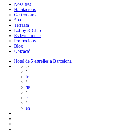
Nosaltres
Habitacions
Gastronomia
Spa
Terrassa
Lobby & Club
Esdeveniments
Promocions
Blog
Ubicació
Hotel de 5 estrelles a Barcelona
ca
/
fr
/
de
/
es
/
en