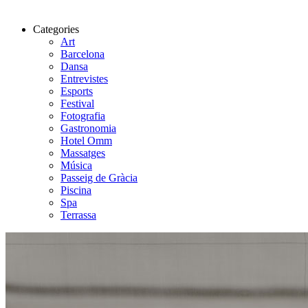
Categories
Art
Barcelona
Dansa
Entrevistes
Esports
Festival
Fotografia
Gastronomia
Hotel Omm
Massatges
Música
Passeig de Gràcia
Piscina
Spa
Terrassa