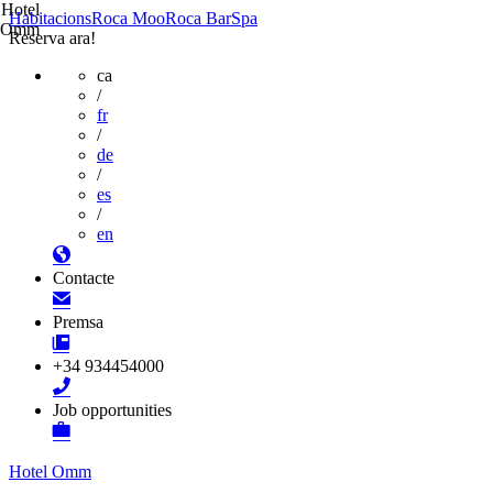
Hotel
Habitacions
Roca Moo
Roca Bar
Spa
Omm
Reserva ara!
ca
/
fr
/
de
/
es
/
en
Contacte
Premsa
+34 934454000
Job opportunities
Hotel Omm