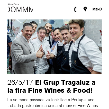
MENÚ
L’Hotel
Habitacions
Roca Barcelona
Spa
Terrassa
Lobby & Club
Esdeveniments
Promocions
Blog
ENG
/
ESP
/
DEU
/
FRA
/
CAT
El Grup Tragaluz a
26/5/17
la fira Fine Wines & Food!
La setmana passada va tenir lloc a Portugal una
trobada gastronòmica única al món: el Fine Wines