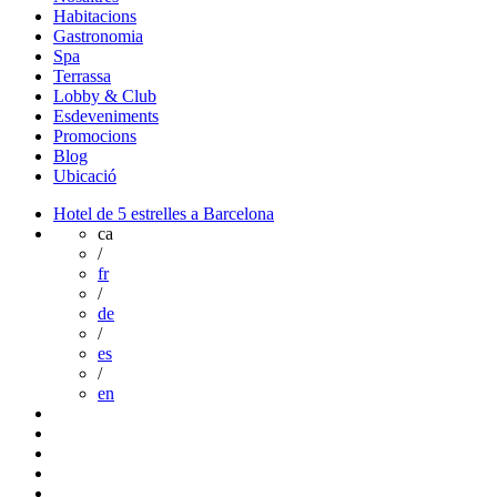
Habitacions
Gastronomia
Spa
Terrassa
Lobby & Club
Esdeveniments
Promocions
Blog
Ubicació
Hotel de 5 estrelles a Barcelona
ca
/
fr
/
de
/
es
/
en