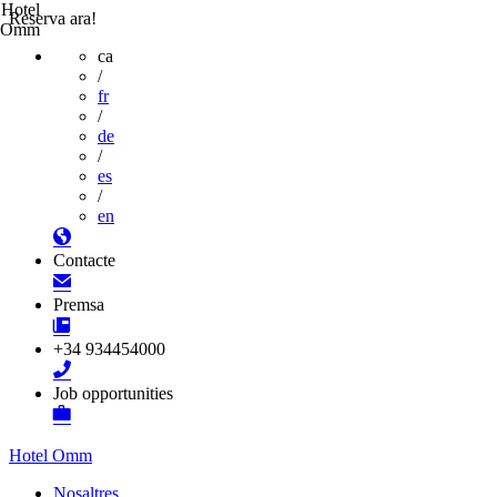
Hotel
Reserva ara!
Omm
ca
/
fr
/
de
/
es
/
en
Contacte
Premsa
+34 934454000
Job opportunities
Hotel Omm
Nosaltres