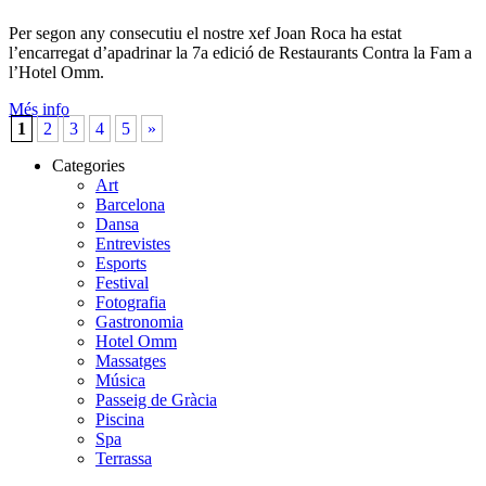
Per segon any consecutiu el nostre xef Joan Roca ha estat
l’encarregat d’apadrinar la 7a edició de Restaurants Contra la Fam a
l’Hotel Omm.
Més info
1
2
3
4
5
»
Categories
Art
Barcelona
Dansa
Entrevistes
Esports
Festival
Fotografia
Gastronomia
Hotel Omm
Massatges
Música
Passeig de Gràcia
Piscina
Spa
Terrassa