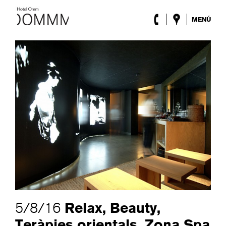
MENÚ
L’Hotel
Habitacions
Roca Barcelona
Spa
Terrassa
Lobby & Club
Esdeveniments
Promocions
Blog
ENG
/
ESP
/
DEU
/
FRA
/
CAT
Relax, Beauty,
5/8/16
Teràpies orientals, Zona Spa