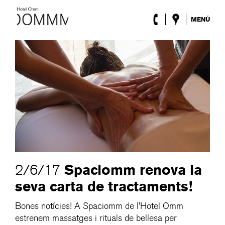
MENÚ
L’Hotel
Habitacions
Roca Barcelona
Spa
Terrassa
Lobby & Club
Esdeveniments
Promocions
Blog
ENG
/
ESP
/
DEU
/
FRA
/
CAT
Spaciomm renova la
2/6/17
seva carta de tractaments!
Bones notícies! A Spaciomm de l’Hotel Omm
estrenem massatges i rituals de bellesa per