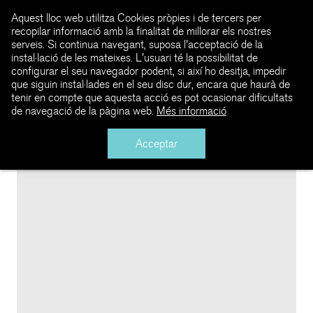
Aquest lloc web utilitza Cookies pròpies i de tercers per
recopilar informació amb la finalitat de millorar els nostres
serveis. Si continua navegant, suposa l'acceptació de la
instal·lació de les mateixes. L'usuari té la possibilitat de
configurar el seu navegador podent, si així ho desitja, impedir
que siguin instal·lades en el seu disc dur, encara que haurà de
tenir en compte que aquesta acció es pot ocasionar dificultats
de navegació de la pàgina web.
Més informació
Acceptar