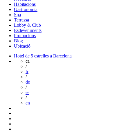
Habitacions
Gastronomia
Spa
Terrassa
Lobby & Club
Esdeveniments
Promocions
Blog
Ubicació
Hotel de 5 estrelles a Barcelona
ca
/
fr
/
de
/
es
/
en