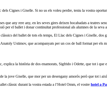
els Cignes i Giselle. Si no us els voleu perdre, teniu la vostra oportuni
s que any rere any, en les seves gires deixen bocabadats a teatres sence
sió per el ballet i donar continuïtat professional als alumnes de la seva
làssics del ballet de tots els temps, El Llac dels Cignes i Giselle, dos
natoly Ustimov, que acompanyats per un cos de ball format per els millo
, explica la història de dos enamorats, Sigfrido i Odette, que tot i que 
a de la jove Giselle, que mor per un desengany amorós però que tot i així l
allet clàssic durant la vostra estada a l’Hotel Omm, el vostre
hotel a Pa