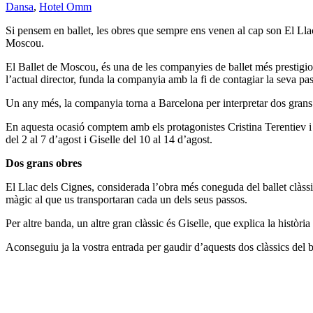
Dansa
,
Hotel Omm
Si pensem en ballet, les obres que sempre ens venen al cap son El Llac d
Moscou.
El Ballet de Moscou, és una de les companyies de ballet més prestigiose
l’actual director, funda la companyia amb la fi de contagiar la seva pas
Un any més, la companyia torna a Barcelona per interpretar dos grans c
En aquesta ocasió comptem amb els protagonistes Cristina Terentiev i A
del 2 al 7 d’agost i Giselle del 10 al 14 d’agost.
Dos grans obres
El Llac dels Cignes, considerada l’obra més coneguda del ballet clàssic
màgic al que us transportaran cada un dels seus passos.
Per altre banda, un altre gran clàssic és Giselle, que explica la històri
Aconseguiu ja la vostra entrada per gaudir d’aquests dos clàssics del b