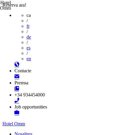
Hotel
Reserva ara!
Omm
ca
/
fr
/
de
/
es
/
en
Contacte
Premsa
+34 934454000
Job opportunities
Hotel Omm
Nosaltres