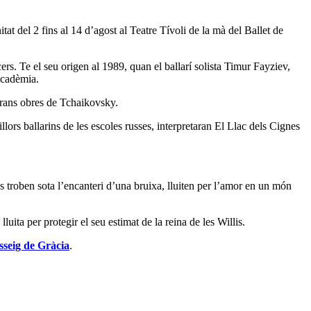
tat del 2 fins al 14 d’agost al Teatre Tívoli de la mà del Ballet de
rs. Te el seu origen al 1989, quan el ballarí solista Timur Fayziev,
 acadèmia.
 grans obres de Tchaikovsky.
rs ballarins de les escoles russes, interpretaran El Llac dels Cignes
es troben sota l’encanteri d’una bruixa, lluiten per l’amor en un món
luita per protegir el seu estimat de la reina de les Willis.
sseig de Gràcia
.