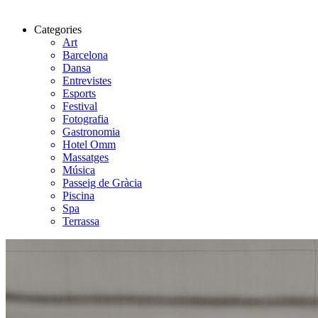
Categories
Art
Barcelona
Dansa
Entrevistes
Esports
Festival
Fotografia
Gastronomia
Hotel Omm
Massatges
Música
Passeig de Gràcia
Piscina
Spa
Terrassa